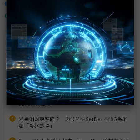
加入已選取到「關鍵字追蹤」
什麼是「關鍵字追蹤」
近７天熱門報導
MLCC訂單過熱、出貨比創高 村田示警全球AI基
建熱潮將趨緩
2027全年記憶體產能提前售罄 買家「祕而不
宣」只怕買不夠
英特爾EMIB良率達標 聯發科第2代ASIC產品
2028準時量產
光進銅退更明確？ 聯發科估SerDes 448G為銅
線「最終戰場」