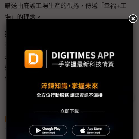
贈送由庇護工場生產的蛋捲，傳遞「幸福+工
場」的理念。
透過這些合作，志聖不僅展現企業社會責任，
更希望藉由展會與全球客戶分享「在地連結、
永續共好」的價值。志聖正式於2025年9月28日
邁入60週年，SEMICON TW 2025成為最佳開
場，精彩活動才正在發酵。
關鍵字
展會
產學合作
半導體產業
清大