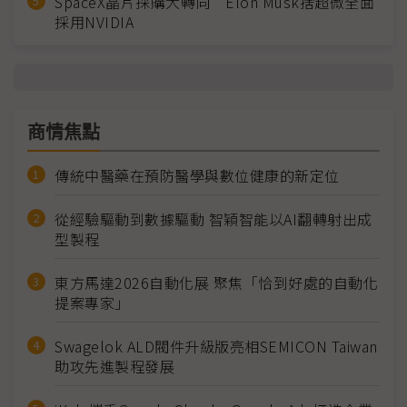
SpaceX晶片採購大轉向 Elon Musk捨超微全面
採用NVIDIA
商情焦點
傳統中醫藥在預防醫學與數位健康的新定位
從經驗驅動到數據驅動 智穎智能以AI翻轉射出成
型製程
東方馬達2026自動化展 聚焦「恰到好處的自動化
提案專家」
Swagelok ALD閥件升級版亮相SEMICON Taiwan
助攻先進製程發展