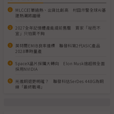
MLCC訂單過熱、出貨比創高 村田示警全球AI基
建熱潮將趨緩
2027全年記憶體產能提前售罄 買家「祕而不
宣」只怕買不夠
英特爾EMIB良率達標 聯發科第2代ASIC產品
2028準時量產
SpaceX晶片採購大轉向 Elon Musk捨超微全面
採用NVIDIA
光進銅退更明確？ 聯發科估SerDes 448G為銅
線「最終戰場」