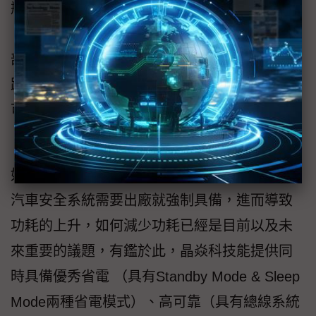
瓶）。Data Rate方面，其具有TX-based SIC
（Signal Improvement Capability），可透過內
部電路適當控制總線阻抗匹配，來減少複雜網
路拓樸下可能造成的訊號反射現象，Data Rate
可從一般的CAN FD 5Mbps提高至8Mbps。
（規格可參考Table 2.）
如上所述，因應汽車法規的演進，越來越多的
汽車安全系統需要出廠就強制具備，進而導致
功耗的上升，如何減少功耗已經是目前以及未
來重要的議題，有鑑於此，晶焱科技能提供同
時具備優秀省電 （具有Standby Mode & Sleep
Mode兩種省電模式）、高可靠（具有總線系統