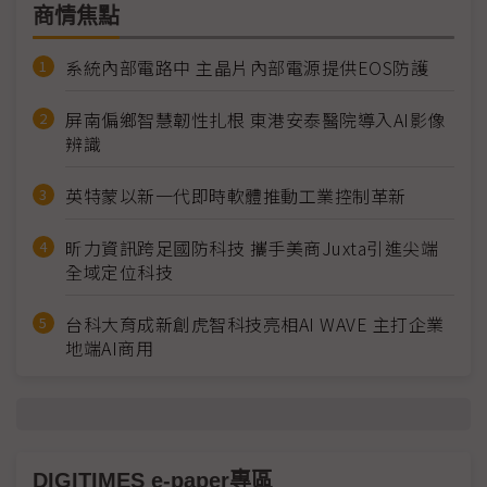
商情焦點
系統內部電路中 主晶片內部電源提供EOS防護
屏南偏鄉智慧韌性扎根 東港安泰醫院導入AI影像
辨識
英特蒙以新一代即時軟體推動工業控制革新
昕力資訊跨足國防科技 攜手美商Juxta引進尖端
全域定位科技
台科大育成新創虎智科技亮相AI WAVE 主打企業
地端AI商用
DIGITIMES e-paper專區