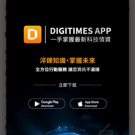
具有Sleep Mode的CAN Transceiver才能滿足此
低功耗的需求。
靜電／誤觸電壓防護與高速傳輸
在研發調試或車輛故障維修時CAN bus免不了
會有外露或與施工人員接觸的可能性，在ESD
靜電耐受方面，AZKN9355N的CANH/CANL具
有系統級IEC 61000-4-2 ±8kV （Contact）/
±10kV （Air）的水準。另外，在誤觸電壓
（Fault Voltage）防護方面，CANH/CANL具有
±42 V的水準，可耐受較高直流電壓短路（例如:
維修時施工人員可能將CANH/CANL誤觸12V電