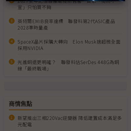
2027全年記憶體產能提前售罄 買家「祕而不
宣」只怕買不夠
英特爾EMIB良率達標 聯發科第2代ASIC產品
2028準時量產
SpaceX晶片採購大轉向 Elon Musk捨超微全面
採用NVIDIA
光進銅退更明確？ 聯發科估SerDes 448G為銅
線「最終戰場」
商情焦點
新望推出三相220Vac逆變器 降低建置成本滿足多
元配電