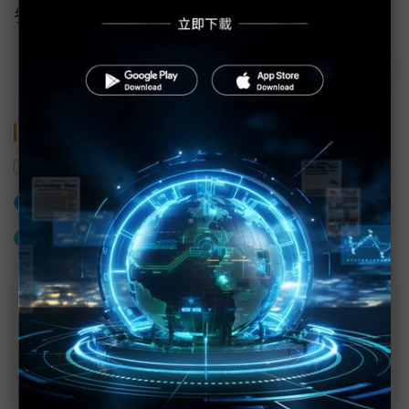
參觀。
關鍵字
智慧製造
加入已選取到「關鍵字追蹤」
什麼是「關鍵字追蹤」
近７天熱門報導
MLCC訂單過熱、出貨比創高 村田示警全球AI基
建熱潮將趨緩