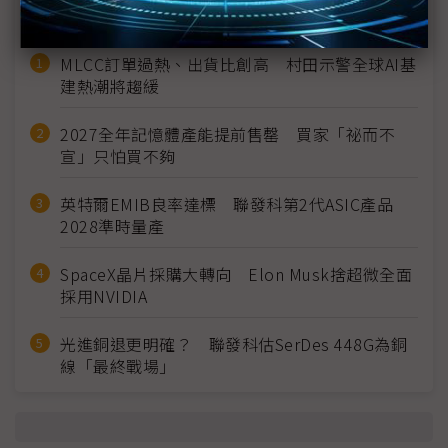
近７天熱門報導
MLCC訂單過熱、出貨比創高 村田示警全球AI基
建熱潮將趨緩
2027全年記憶體產能提前售罄 買家「祕而不
宣」只怕買不夠
英特爾EMIB良率達標 聯發科第2代ASIC產品
2028準時量產
SpaceX晶片採購大轉向 Elon Musk捨超微全面
採用NVIDIA
光進銅退更明確？ 聯發科估SerDes 448G為銅
線「最終戰場」