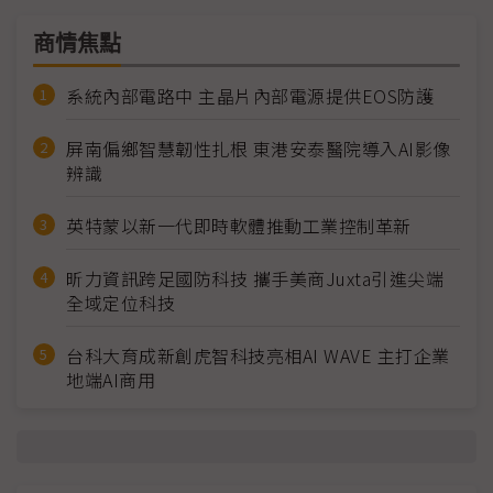
商情焦點
系統內部電路中 主晶片內部電源提供EOS防護
屏南偏鄉智慧韌性扎根 東港安泰醫院導入AI影像
辨識
英特蒙以新一代即時軟體推動工業控制革新
昕力資訊跨足國防科技 攜手美商Juxta引進尖端
全域定位科技
台科大育成新創虎智科技亮相AI WAVE 主打企業
地端AI商用