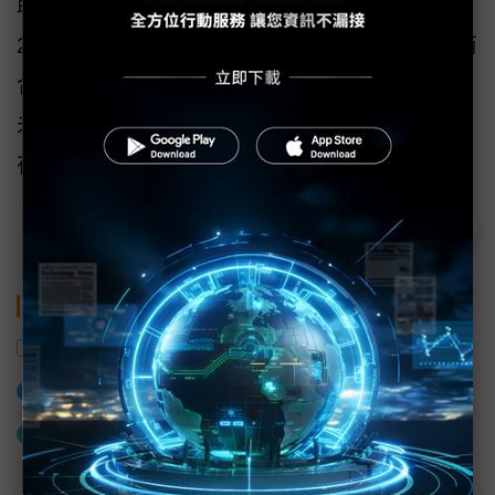
助其進行溫室氣體盤查與管理。英飛凌亦自
2023年啟動供應商減碳計畫，與逾100家供應商
合作，協助其設定並落實科學基礎減量目標。
未來，雙方將結合各自的專長與影響力，攜手
在供應鏈中實踐永續行動。
關鍵字
聯電
聯華電子
供應鏈
英飛凌
加入已選取到「關鍵字追蹤」
什麼是「關鍵字追蹤」