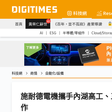
科技網
Res
40
首頁
黃崇仁辭世
《百年，並不孤寂》產業導讀
AI
｜
ESG
｜
半導體/零組件
｜
Cloud/Stora
科技網
商情
自動化/設備
施耐德電機攜手內湖高工、
作