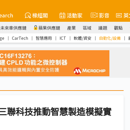
earch
椽經閣
活動家
影音
英
未來車供應鏈
蘋果供應鏈
產業
區域
議題
觀點
ge
｜
CarTech
｜
智慧應用
｜
ICT
｜
軟體/資安
｜
自動化/設備
｜
三聯科技推動智慧製造模擬實