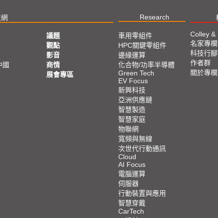
Research
技網
Colley &
議題
車用零組件
名家專欄
亞
觀點
HPC關鍵零組件
科技行腳
影音
邊緣運算
作者群
中國
商情
化合物/功率半導體
關於專欄
Green Tech
展會專區
EV Focus
新興科技
亞洲供應鏈
智慧製造
智慧家庭
物聯網
寬頻與無線
次世代行動通訊
Cloud
AI Focus
電腦運算
伺服器
行動裝置與應用
智慧穿戴
CarTech