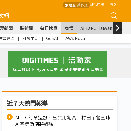
評估申請
登入
繁體版
简体版
文網
漫新聞
聽新聞
每日椽真
商情
AI EXPO Taiwan
COM
展會專區
｜
科技生活
｜
GenAI
｜
AWS Nova
近７天熱門報導
MLCC訂單過熱、出貨比創高 村田示警全球
AI基建熱潮將趨緩