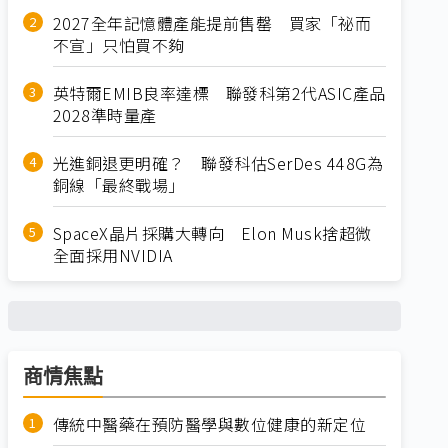
2027全年記憶體產能提前售罄 買家「祕而
不宣」只怕買不夠
英特爾EMIB良率達標 聯發科第2代ASIC產品
2028準時量產
光進銅退更明確？ 聯發科估SerDes 448G為
銅線「最終戰場」
SpaceX晶片採購大轉向 Elon Musk捨超微
全面採用NVIDIA
商情焦點
傳統中醫藥在預防醫學與數位健康的新定位