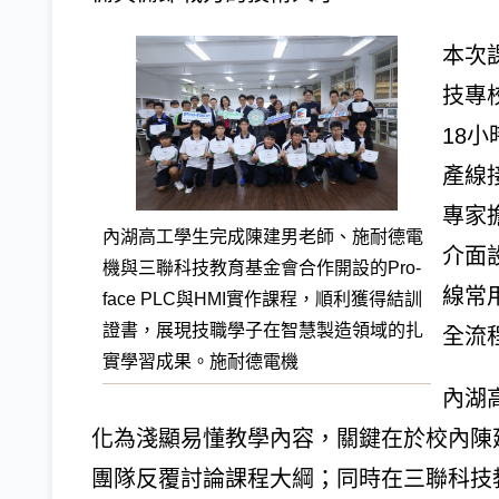
本次
技專
18
產線
專家
內湖高工學生完成陳建男老師、施耐德電
介面
機與三聯科技教育基金會合作開設的Pro-
線常
face PLC與HMI實作課程，順利獲得結訓
證書，展現技職學子在智慧製造領域的扎
全流
實學習成果。施耐德電機
內湖
化為淺顯易懂教學內容，關鍵在於校內陳
團隊反覆討論課程大綱；同時在三聯科技