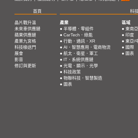
首頁
科
晶片戰升溫
產業
區域
未來車供應鏈
●
半導體．零組件
●
東南
蘋果供應鏈
●
CarTech．綠能
●
印度
產業九宮格
●
行動．通訊．XR
●
東亞/
科技椽送門
●
AI．智慧應用．電商物流
●
國際
展會
●
航太．衛星．軍工
●
圖表
影音
●
IT．系統供應鏈
修訂與更新
●
光電．顯示．光學
●
科技政策
●
物聯科技．智慧製造
●
圖表