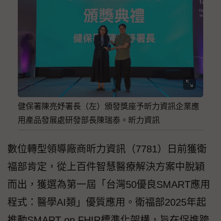
健保署陳亮妤署長（左）頒發獎座予昕力資訊企業應
用產品發展處研發部長陳瑞泰。昕力資訊
數位轉型領導廠商昕力資訊（7781）日前獲衛
福部肯定，從上百件智慧醫療解決方案中脫穎
而出，獲選為第一屆「台灣50優良SMART應用
程式：醫學AI類」優質應用。衛福部2025年起
推動SMART on FHIR標準化架構，旨在促進跨