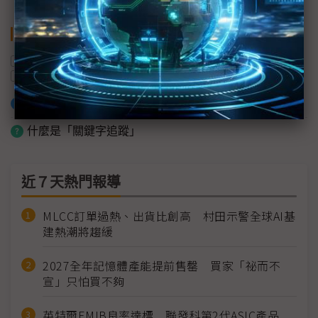
關鍵字
AI
智慧醫療
數位轉型
昕力資訊
衛福部
台灣
加入已選取到「關鍵字追蹤」
什麼是「關鍵字追蹤」
近７天熱門報導
MLCC訂單過熱、出貨比創高 村田示警全球AI基
建熱潮將趨緩
2027全年記憶體產能提前售罄 買家「祕而不
宣」只怕買不夠
英特爾EMIB良率達標 聯發科第2代ASIC產品