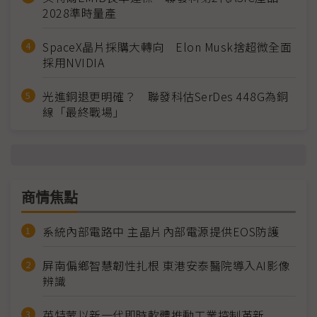
2028準時量產
SpaceX晶片採購大轉向 Elon Musk捨超微全面
採用NVIDIA
光進銅退更明確？ 聯發科估SerDes 448G為銅
線「最終戰場」
商情焦點
系統內部電路中 主晶片內部電源提供EOS防護
屏南偏鄉智慧韌性扎根 東港安泰醫院導入AI影像
辨識
英特蒙以新一代即時軟體推動工業控制革新