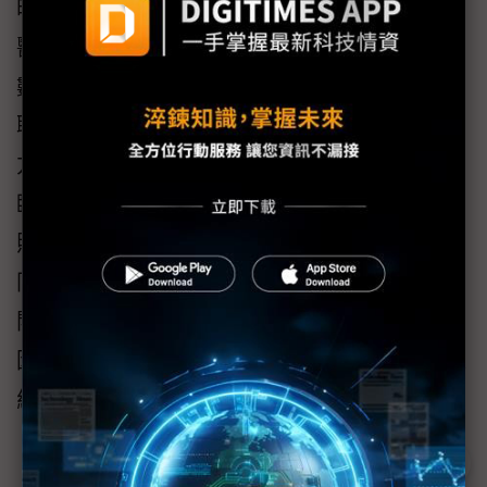
昕力資訊總經理葉怡蘭表示：「面對全球智慧
醫療發展趨勢，昕力的角色一直都是醫療院所
數位轉型的協力夥伴，透過產、官、學、醫界
聯手打造符合TW Core與FHIR規範的醫療解決
方案，推動AI落地應用，實現更精準、高效的
臨床決策，讓醫護人員能將寶貴時間用於病患
照護與診治，提供以病人為中心的醫療服務，
同時推動健康數據的互通共享，建立標準化、
開放且安全的醫療應用生態系，仿效美國全基
因體數據庫計畫All of Us，建構屬於台灣的國家
級醫療資料研究資料庫。」