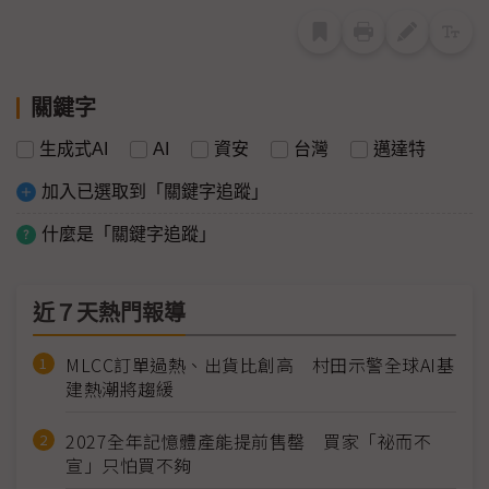
關鍵字
生成式AI
AI
資安
台灣
邁達特
加入已選取到「關鍵字追蹤」
什麼是「關鍵字追蹤」
近７天熱門報導
MLCC訂單過熱、出貨比創高 村田示警全球AI基
建熱潮將趨緩
2027全年記憶體產能提前售罄 買家「祕而不
宣」只怕買不夠