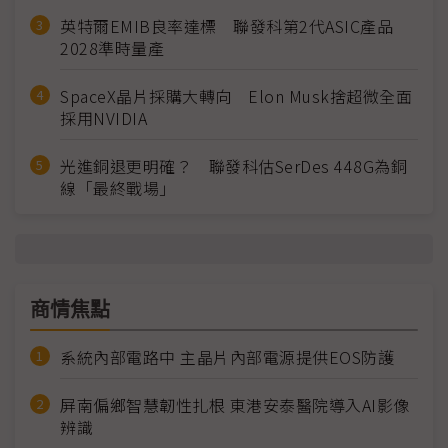
英特爾EMIB良率達標 聯發科第2代ASIC產品
2028準時量產
SpaceX晶片採購大轉向 Elon Musk捨超微全面
採用NVIDIA
光進銅退更明確？ 聯發科估SerDes 448G為銅
線「最終戰場」
商情焦點
系統內部電路中 主晶片內部電源提供EOS防護
屏南偏鄉智慧韌性扎根 東港安泰醫院導入AI影像
辨識