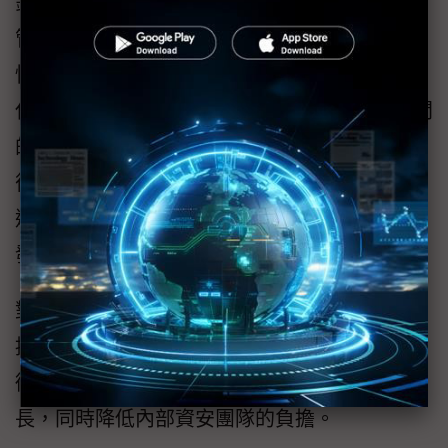
針對當前企業資安人才荒，邁達特推出「全代
管」、「協同代管」與「事件型支援」三種彈
性服務模式。邁達特MSP代管中心提供全年無
休的監控，可有效補足IT部門在深夜或連假期間
的監控缺口。結合「事前防守、事中偵測、事
後強化」的完整循環，不僅解決當下攻擊，更
透過鑑識分析與政策調整，確保威脅不再重複
發生。
對企業而言，透過委託專業團隊進行全天候監
控與事件即時回應，企業不只能解決眼前的技
術挑戰，更可將戰略資源集中於核心業務成
長，同時降低內部資安團隊的負擔。