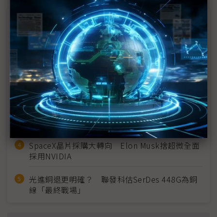
近７天熱門報導
MLCC訂單過熱、出貨比創高 村田示警全球AI基
建熱潮將趨緩
2027全年記憶體產能提前售罄 買家「祕而不
宣」只怕買不夠
英特爾EMIB良率達標 聯發科第2代ASIC產品
2028準時量產
SpaceX晶片採購大轉向 Elon Musk捨超微全面
採用NVIDIA
光進銅退更明確？ 聯發科估SerDes 448G為銅
線「最終戰場」