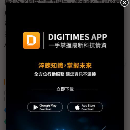
援創作者與專業應用場景，使地端AI更易於使
用，並更自然地融入日常工作流程。本次多項
產品榮獲紅點設計獎肯定，顯示出技嘉透過產
品設計、智慧優化與使用體驗整合，持續推動
AI生態系發展。
關鍵字
NB
主機板
顯示卡
技嘉
AI
紅點
加入已選取到「關鍵字追蹤」
什麼是「關鍵字追蹤」