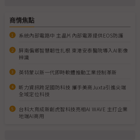
商情焦點
系統內部電路中 主晶片內部電源提供EOS防護
屏南偏鄉智慧韌性扎根 東港安泰醫院導入AI影像
辨識
英特蒙以新一代即時軟體推動工業控制革新
昕力資訊跨足國防科技 攜手美商Juxta引進尖端
全域定位科技
台科大育成新創虎智科技亮相AI WAVE 主打企業
地端AI商用