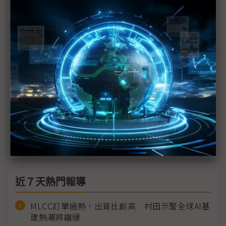
全球車用資安法規收緊 中國車廠出海面臨合規壓力
Google深化歐洲車廠合作 由IVI延伸整車開發、強
化軟體主導權
裕隆下放數位主導權 AI文化滲透實現韌性升級
中華車剖析商用車轉型四大關鍵 聯手勤威打造智慧
交通國家隊
從座艙運算到充電基設 金仁寶整合集團資源搶進智
慧移動市場
近７天熱門報導
MLCC訂單過熱、出貨比創高 村田示警全球AI基
建熱潮將趨緩