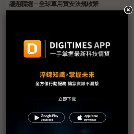
議題精選－全球車用資安法規收緊
（獨家）動力系統與服務模式優先定調 PQC與
Zonal平台成車用資安核心布局
評析：便利是誘餌、數據是籌碼？ 高德地圖「零時
差」背後的隱私代價
（獨家）車用資安決戰倒數 2029年成供應鏈重組關
鍵分水嶺
福斯攻略中國市場 搭載AI代理人強化智慧化競爭力
歐洲人形機器人卡關「兩大瓶頸」 汽車硬體成破局
關鍵
汽車變身資料中心車用資安地位上升 網路安全成最
終生死裁判