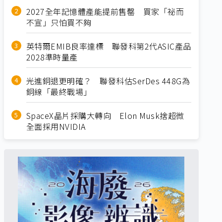
2027全年記憶體產能提前售罄 買家「祕而
不宣」只怕買不夠
英特爾EMIB良率達標 聯發科第2代ASIC產品
2028準時量產
光進銅退更明確？ 聯發科估SerDes 448G為
銅線「最終戰場」
SpaceX晶片採購大轉向 Elon Musk捨超微
全面採用NVIDIA