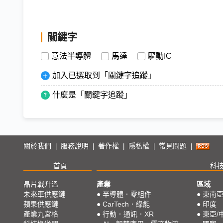
關鍵字
意法半導體
馬達
驅動IC
加入已選取到「關鍵字追蹤」
什麼是「關鍵字追蹤」
關於我們
服務說明
著作權
隱私權
常見問題
|
|
|
|
|
首頁
科
晶片戰升溫
產業
區域
未來車供應鏈
●
半導體．零組件
●
東南
蘋果供應鏈
●
CarTech．綠能
●
印度
產業九宮格
●
行動．通訊．XR
●
東亞/