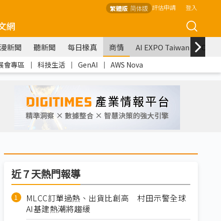
評估申請
登入
繁體版
简体版
文網
漫新聞
聽新聞
每日椽真
商情
AI EXPO Taiwan
COM
展會專區
｜
科技生活
｜
GenAI
｜
AWS Nova
近７天熱門報導
MLCC訂單過熱、出貨比創高 村田示警全球
AI基建熱潮將趨緩