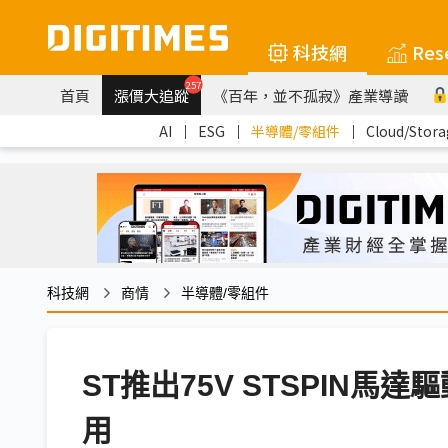
科技網
Res
257
首頁
漲價大追蹤
《百年，並不孤寂》產業導讀
AI
｜
ESG
｜
半導體/零組件
｜
Cloud/Stora
科技網
商情
半導體/零組件
ST推出75V STSPIN馬
用