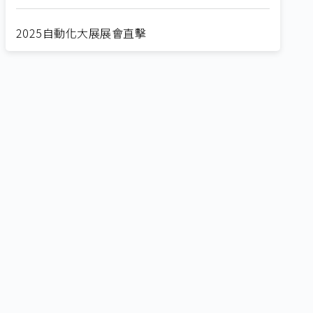
2025自動化大展展會直擊
Straight from SEMICON 2025
2025 SEMICON展會直擊
🔥2025 COMPUTEX 展場直擊！🔥AI應用全面進
化！
🔥2025 COMPUTEX 展場直擊！搶先掌握AI科技
新勢力🔍
獨家揭秘！AI EXPO 2025 攤位直擊，精彩內容不
容錯過！