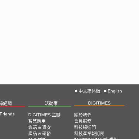
CES 2025: Lightning D-Talks
Straight From CES 2025
直擊TPCA 2024：先進封裝、直接成像成最大亮點
2024 SEMICON TAIWAN展會精選
2024台北國際自動化工業大展展會精選
Straight from COMPUTEX 2024
■
中文简体版
■
English
DIGITIMES
2024 COMPUTEX TAIPEI 展會直擊
椽經閣
活動家
 Friends
DIGITIMES 主辦
關於我們
2023 TPCA Show Taipei 展會精選
智慧應用
會員服務
雲端 & 資安
科技椽送門
產品 & 研發
科技產業報訂閱