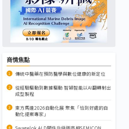
商情焦點
傳統中醫藥在預防醫學與數位健康的新定位
從經驗驅動到數據驅動 智穎智能以AI翻轉射出
成型製程
東方馬達2026自動化展 聚焦「恰到好處的自
動化提案專家」
Swagelok ALD閥件升級版亮相SEMICON