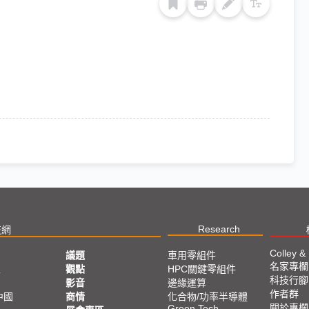
Research
技網
Colley &
議題
車用零組件
名家專欄
亞
觀點
HPC關鍵零組件
科技行腳
影音
邊緣運算
作者群
中國
商情
化合物/功率半導體
關於專欄
Green Tech