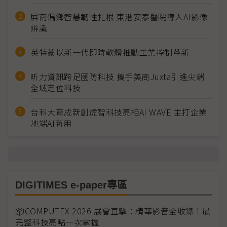
屏南偏鄉智慧韌性扎根 東港安泰醫院導入AI影像
辨識
英特蒙以新一代即時軟體推動工業控制革新
昕力資訊跨足國防科技 攜手美商Juxta引進尖端
全域定位科技
台科大育成新創虎智科技亮相AI WAVE 主打企業
地端AI商用
DIGITIMES e-paper專區
📦COMPUTEX 2026 展會直擊：精華影音全收錄！最
完整科技亮點一次掌握