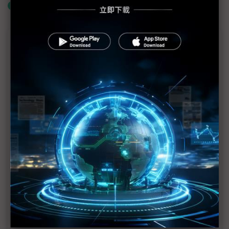
什麼是「關鍵字追蹤」
近７天熱門報導
MLCC訂單過熱、出貨比創高 村田示警全球AI基
建熱潮將趨緩
2027全年記憶體產能提前售罄 買家「祕而不
宣」只怕買不夠
英特爾EMIB良率達標 聯發科第2代ASIC產品
2028準時量產
SpaceX晶片採購大轉向 Elon Musk捨超微全面
採用NVIDIA
光進銅退更明確？ 聯發科估SerDes 448G為銅
線「最終戰場」