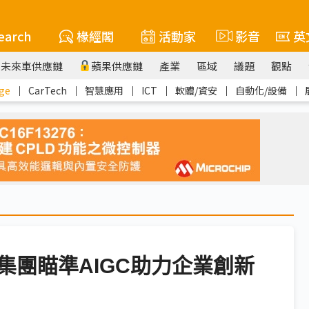
earch
椽經閣
活動家
影音
英
未來車供應鏈
蘋果供應鏈
產業
區域
議題
觀點
ge
｜
CarTech
｜
智慧應用
｜
ICT
｜
軟體/資安
｜
自動化/設備
｜
集團瞄準AIGC助力企業創新