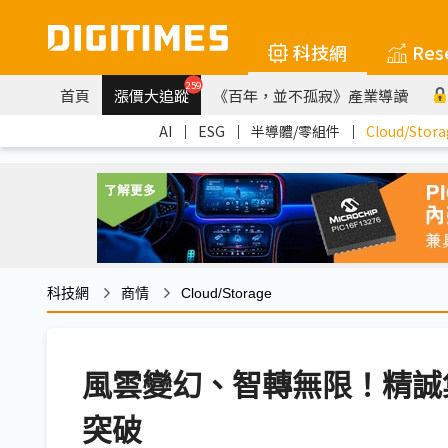
科技網
Res
259
首頁
漲價大追蹤
《百年，並不孤寂》產業導讀
AI
｜
ESG
｜
半導體/零組件
｜
Cloud/Stora
科技網
商情
Cloud/Storage
風雲變幻、智轉無限！精誠
突破