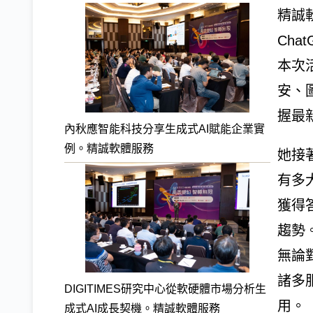
精誠
Cha
本次
安、
握最
內秋應智能科技分享生成式AI賦能企業實
例。精誠軟體服務
她接
有多
獲得
趨勢
無論
諸多
DIGITIMES研究中心從軟硬體市場分析生
用。
成式AI成長契機。精誠軟體服務