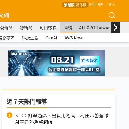
評估申請
登入
繁體版
简体版
文網
漫新聞
聽新聞
每日椽真
商情
AI EXPO Taiwan
COM
展會專區
｜
科技生活
｜
GenAI
｜
AWS Nova
近７天熱門報導
MLCC訂單過熱、出貨比創高 村田示警全球
AI基建熱潮將趨緩