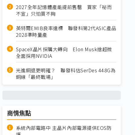
2027全年記憶體產能提前售罄 買家「祕而
不宣」只怕買不夠
英特爾EMIB良率達標 聯發科第2代ASIC產品
2028準時量產
SpaceX晶片採購大轉向 Elon Musk捨超微
全面採用NVIDIA
光進銅退更明確？ 聯發科估SerDes 448G為
銅線「最終戰場」
商情焦點
系統內部電路中 主晶片內部電源提供EOS防
護