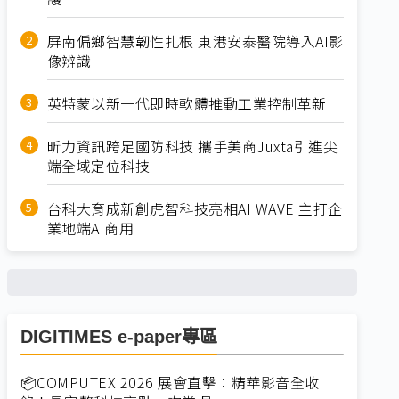
屏南偏鄉智慧韌性扎根 東港安泰醫院導入AI影
像辨識
英特蒙以新一代即時軟體推動工業控制革新
昕力資訊跨足國防科技 攜手美商Juxta引進尖
端全域定位科技
台科大育成新創虎智科技亮相AI WAVE 主打企
業地端AI商用
DIGITIMES e-paper專區
📦COMPUTEX 2026 展會直擊：精華影音全收