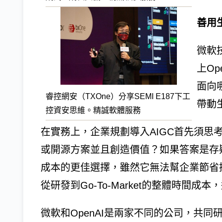
善用
微軟
上Op
面向
睿控網安（TXOne）分享SEMI E187下工
帶動
控資安思維。精誠軟體服務
在實務上，企業規劃導入AIGC首先須思
或開源方案並且創造價值？如果答案是存疑的，
成本的更佳選擇，雖然它無法幫企業節省
從研發到Go-To-Market的整體時間
微軟和OpenAI是兩家不同的公司，共同