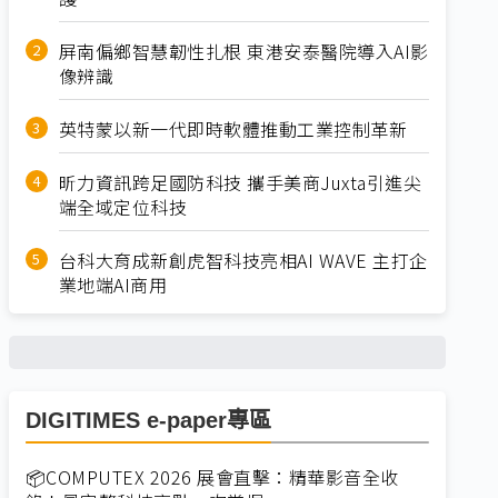
屏南偏鄉智慧韌性扎根 東港安泰醫院導入AI影
像辨識
英特蒙以新一代即時軟體推動工業控制革新
昕力資訊跨足國防科技 攜手美商Juxta引進尖
端全域定位科技
台科大育成新創虎智科技亮相AI WAVE 主打企
業地端AI商用
DIGITIMES e-paper專區
📦COMPUTEX 2026 展會直擊：精華影音全收