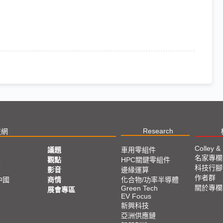
Research
技網
Colley &
議題
車用零組件
名家專欄
亞
觀點
HPC關鍵零組件
科技行腳
影音
邊緣運算
作者群
中國
商情
化合物/功率半導體
關於專欄
Green Tech
展會專區
EV Focus
新興科技
亞洲供應鏈