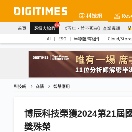
科技網
Res
259
首頁
漲價大追蹤
《百年，並不孤寂》產業導讀
AI
｜
ESG
｜
半導體/零組件
｜
Cloud/Stora
科技網
商情
智慧應用
博辰科技榮獲2024第21
獎殊榮