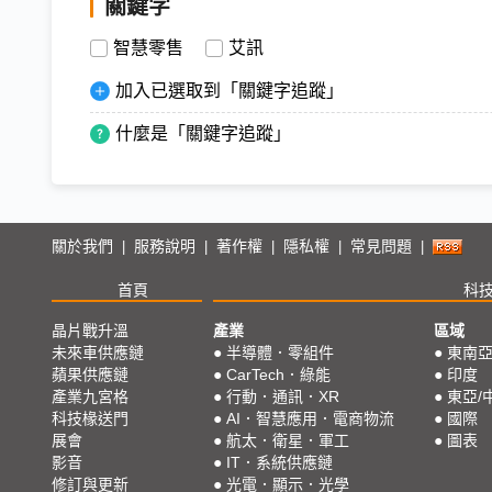
關鍵字
智慧零售
艾訊
加入已選取到「關鍵字追蹤」
什麼是「關鍵字追蹤」
關於我們
服務說明
著作權
隱私權
常見問題
|
|
|
|
|
首頁
科
晶片戰升溫
產業
區域
未來車供應鏈
●
半導體．零組件
●
東南
蘋果供應鏈
●
CarTech．綠能
●
印度
產業九宮格
●
行動．通訊．XR
●
東亞/
科技椽送門
●
AI．智慧應用．電商物流
●
國際
展會
●
航太．衛星．軍工
●
圖表
影音
●
IT．系統供應鏈
修訂與更新
●
光電．顯示．光學