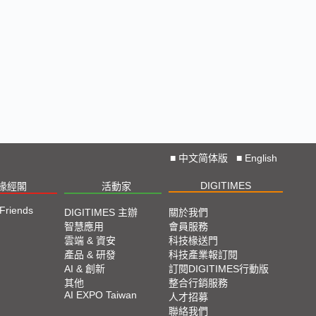
🔥2025 COMPUTEX 展場直擊！搶先掌握AI科技
新勢力🔍
獨家揭秘！AI EXPO 2025 攤位直擊，精彩內容不
容錯過！
CES 2025: Lightning D-Talks
Straight From CES 2025
■
中文简体版
■
English
DIGITIMES
椽經閣
活動家
直擊TPCA 2024：先進封裝、直接成像成最大亮點
 Friends
DIGITIMES 主辦
關於我們
智慧應用
會員服務
2024 SEMICON TAIWAN展會精選
雲端 & 資安
科技椽送門
產品 & 研發
科技產業報訂閱
AI & 創新
訂閱DIGITIMES行動版
2024台北國際自動化工業大展展會精選
其他
整合行銷服務
AI EXPO Taiwan
人才招募
聯絡我們