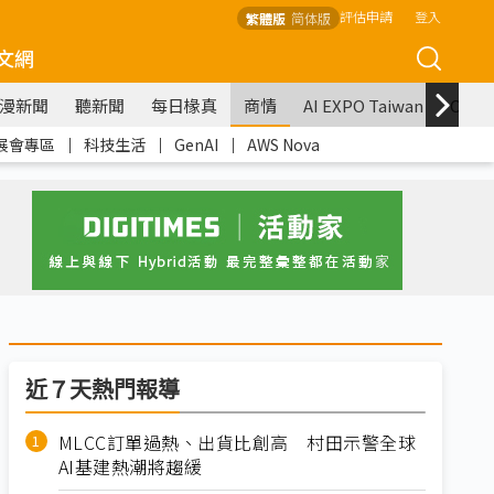
評估申請
登入
繁體版
简体版
文網
漫新聞
聽新聞
每日椽真
商情
AI EXPO Taiwan
COM
展會專區
｜
科技生活
｜
GenAI
｜
AWS Nova
近７天熱門報導
MLCC訂單過熱、出貨比創高 村田示警全球
AI基建熱潮將趨緩