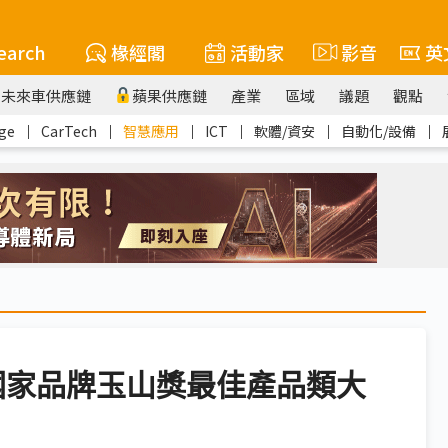
earch
椽經閣
活動家
影音
英
未來車供應鏈
蘋果供應鏈
產業
區域
議題
觀點
ge
｜
CarTech
｜
智慧應用
｜
ICT
｜
軟體/資安
｜
自動化/設備
｜
屆國家品牌玉山獎最佳產品類大