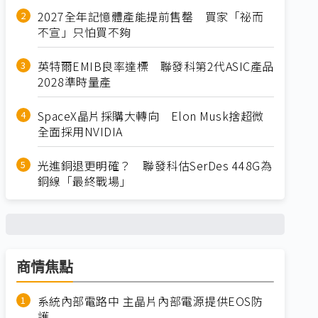
2027全年記憶體產能提前售罄 買家「祕而
不宣」只怕買不夠
英特爾EMIB良率達標 聯發科第2代ASIC產品
2028準時量產
SpaceX晶片採購大轉向 Elon Musk捨超微
全面採用NVIDIA
光進銅退更明確？ 聯發科估SerDes 448G為
銅線「最終戰場」
商情焦點
系統內部電路中 主晶片內部電源提供EOS防
護