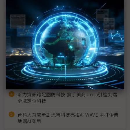
商情焦點
系統內部電路中 主晶片內部電源提供EOS防護
屏南偏鄉智慧韌性扎根 東港安泰醫院導入AI影像
辨識
英特蒙以新一代即時軟體推動工業控制革新
昕力資訊跨足國防科技 攜手美商Juxta引進尖端
全域定位科技
台科大育成新創虎智科技亮相AI WAVE 主打企業
地端AI商用