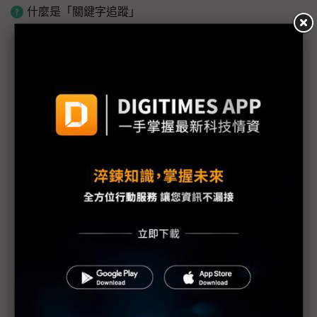
什麼是「關鍵字追蹤」
近７天熱門報導
MLCC訂單過熱、出貨比創高 村田示警全球AI基
建熱潮將趨緩
2027全年記憶體產能提前售罄 買家「祕而不
宣」只怕買不夠
英特爾EMIB良率達標 聯發科第2代ASIC產品
2028準時量產
SpaceX晶片採購大轉向 Elon Musk捨超微全面
採用NVIDIA
光進銅退更明確？ 聯發科估SerDes 448G為銅
線「最終戰場」