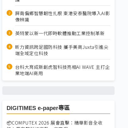
屏南偏鄉智慧韌性扎根 東港安泰醫院導入AI影
像辨識
英特蒙以新一代即時軟體推動工業控制革新
昕力資訊跨足國防科技 攜手美商Juxta引進尖
端全域定位科技
台科大育成新創虎智科技亮相AI WAVE 主打企
業地端AI商用
DIGITIMES e-paper專區
📦COMPUTEX 2026 展會直擊：精華影音全收