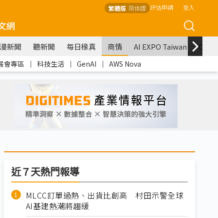
評估申請
登入
繁體版
简体版
文網
漫新聞
聽新聞
每日椽真
商情
AI EXPO Taiwan
COM
展會專區
｜
科技生活
｜
GenAI
｜
AWS Nova
近７天熱門報導
MLCC訂單過熱、出貨比創高 村田示警全球
AI基建熱潮將趨緩