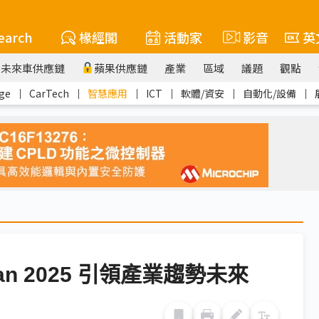
earch
椽經閣
活動家
影音
英
未來車供應鏈
蘋果供應鏈
產業
區域
議題
觀點
ge
｜
CarTech
｜
智慧應用
｜
ICT
｜
軟體/資安
｜
自動化/設備
｜
aiwan 2025 引領產業趨勢未來