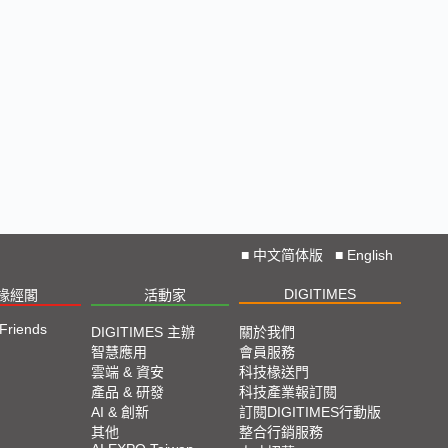
🔥2025 COMPUTEX 展場直擊！搶先掌握AI科技
新勢力🔍
獨家揭秘！AI EXPO 2025 攤位直擊，精彩內容不
容錯過！
CES 2025: Lightning D-Talks
Straight From CES 2025
■
中文简体版
■
English
直擊TPCA 2024：先進封裝、直接成像成最大亮點
DIGITIMES
椽經閣
活動家
 Friends
DIGITIMES 主辦
關於我們
2024 SEMICON TAIWAN展會精選
智慧應用
會員服務
雲端 & 資安
科技椽送門
2024台北國際自動化工業大展展會精選
產品 & 研發
科技產業報訂閱
AI & 創新
訂閱DIGITIMES行動版
其他
整合行銷服務