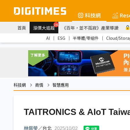
科技網
Res
259
首頁
漲價大追蹤
《百年，並不孤寂》產業導讀
AI
｜
ESG
｜
半導體/零組件
｜
Cloud/Stora
科技網
商情
智慧應用
TAITRONICS & AIoT T
林佩瑩
／
台北
2025/10/02