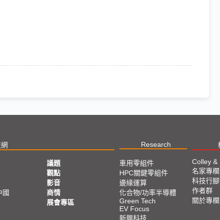
Research
技網
Colley &
議題
車用零組件
名家專欄
亞
觀點
HPC關鍵零組件
科技行腳
影音
邊緣運算
作者群
中國
商情
化合物/功率半導體
關於專欄
Green Tech
展會專區
EV Focus
新興科技