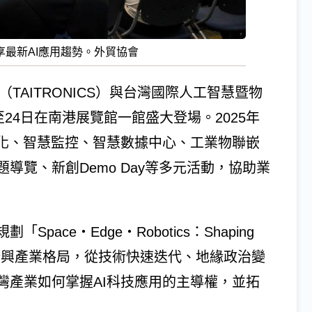
袖分享最新AI應用趨勢。外貿協會
TAITRONICS）與台灣國際人工智慧暨物
2日至24日在南港展覽館一館盛大登場。2025年
動化、智慧監控、智慧數據中心、工業物聯嵌
導覽、新創Demo Day等多元活動，協助業
ce・Edge・Robotics：Shaping
下的新興產業格局，從技術快速迭代、地緣政治變
灣產業如何掌握AI科技應用的主導權，並拓