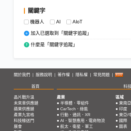
關鍵字
機器人
AI
AIoT
加入已選取到「關鍵字追蹤」
什麼是「關鍵字追蹤」
關於我們
服務說明
著作權
隱私權
常見問題
|
|
|
|
|
首頁
科
晶片戰升溫
產業
區域
未來車供應鏈
●
半導體．零組件
●
東南
蘋果供應鏈
●
CarTech．綠能
●
印度
產業九宮格
●
行動．通訊．XR
●
東亞/
科技椽送門
●
AI．智慧應用．電商物流
●
國際
展會
●
航太．衛星．軍工
●
圖表