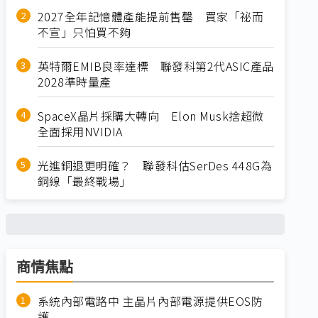
2027全年記憶體產能提前售罄 買家「祕而
不宣」只怕買不夠
英特爾EMIB良率達標 聯發科第2代ASIC產品
2028準時量產
SpaceX晶片採購大轉向 Elon Musk捨超微
全面採用NVIDIA
光進銅退更明確？ 聯發科估SerDes 448G為
銅線「最終戰場」
商情焦點
系統內部電路中 主晶片內部電源提供EOS防
護