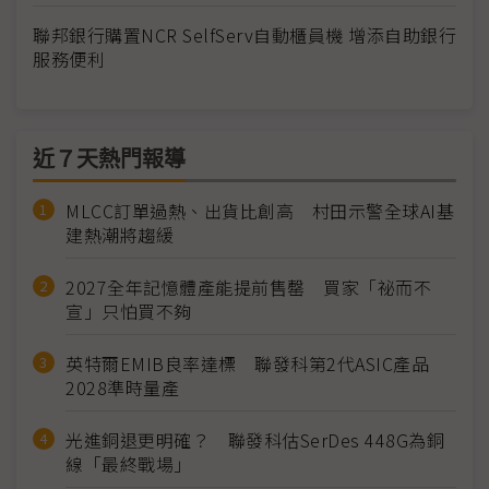
聯邦銀行購置NCR SelfServ自動櫃員機 增添自助銀行
服務便利
近７天熱門報導
MLCC訂單過熱、出貨比創高 村田示警全球AI基
建熱潮將趨緩
2027全年記憶體產能提前售罄 買家「祕而不
宣」只怕買不夠
英特爾EMIB良率達標 聯發科第2代ASIC產品
2028準時量產
光進銅退更明確？ 聯發科估SerDes 448G為銅
線「最終戰場」