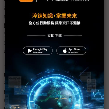
為例，就已經試著在由台灣運往夏威夷的食品
貨櫃當中，導入物流ILC技術，希望經由統計數
據分析得知因為長途運輸(主要是海運)對於餅乾
類食品的影響，並藉此確認商品保鮮期受影響
的程度，進而調整商品可銷售期限，確保消費
者安全。
也因為物流ILC技術可以確保商品安全，連博士
倫這類隱形眼鏡業者，為了確保商品品質，也
打算在物流體系當中導入物流ILC技術，除了能
確保商品不會因為運送不當造成損失之外，更
能透過運送追蹤的功能，確保商品銷售達到全