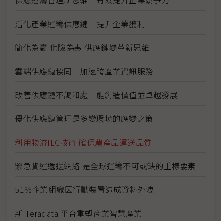
活化產業運籌供應鏈 提升企業獲利
簡化為贏 化險為夷 供應鏈變革新思維
雲端供應鏈協同 加速跨產業資訊服務
改善供應鏈不調和處 能創造價值並卓越發展
優化供應鏈管理是多變環境的應變之策
利用物流ILC技術 確保農產品運送品質
緊急貨運遞送網絡 是全球運籌不可或缺的重樣要素
51%企業組織因行動裝置造成資料外洩
新 Teradata 平台重塑商業智慧產業