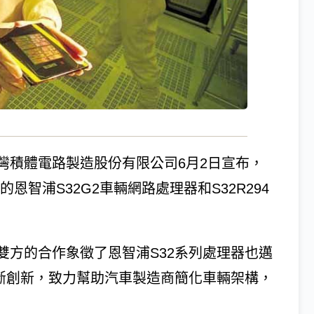
灣積體電路製造股份有限公司6月2日宣布，
的恩智浦S32G2車輛網路處理器和S32R294
雙方的合作象徵了恩智浦S32系列處理器也邁
持斷創新，致力幫助汽車製造商簡化車輛架構，