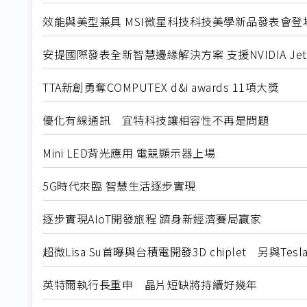
效能與美型兼具 MSI微星科技科技美學新品發表會登
安提國際發表全新智慧邊緣解決方案 支援NVIDIA Je
TTA新創勇奪COMPUTEX d&i awards 11項大獎
優化有線通訊 宜特科技讓相容性不再是問題
Mini LED背光應用 電競顯示器上場
5G時代來臨 智慧生活逐步實現
逐步實現AIoT開發旅程 躋身新經濟賽局贏家
超微Lisa Su首曝與台積電開發3D chiplet 另與T
英特爾執行長重申 晶片短缺將持續好幾年