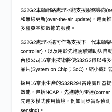
S32G2車輛網路處理器能支援服務導向(serv
和無線更新(over-the-air updat
多種奠基於數據的服務。
S32G2處理器還可作為支援下一代車輛架構的功能
controller)，以及用於先進駕駛輔助
台積公司16奈米技術將使S32G2得以
晶片(System on Chip；SoC)，縮小處
採用16奈米生產的S32R294雷達處理
效能，包括NCAP、先進轉角雷達(corner ra
先進多模式使用情境，例如同步盲點偵測、變換
sensing)。