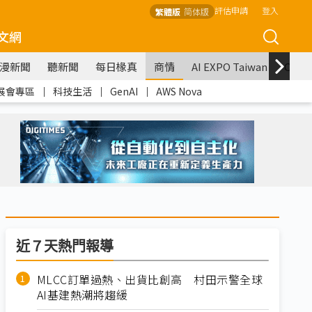
評估申請
登入
繁體版
简体版
文網
漫新聞
聽新聞
每日椽真
商情
AI EXPO Taiwan
COM
展會專區
｜
科技生活
｜
GenAI
｜
AWS Nova
近７天熱門報導
MLCC訂單過熱、出貨比創高 村田示警全球
AI基建熱潮將趨緩