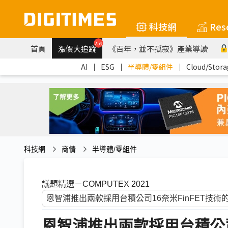
科技網
Res
259
首頁
漲價大追蹤
《百年，並不孤寂》產業導讀
AI
｜
ESG
｜
半導體/零組件
｜
Cloud/Stora
科技網
商情
半導體/零組件
議題精選－COMPUTEX 2021
恩智浦推出兩款採用台積公司