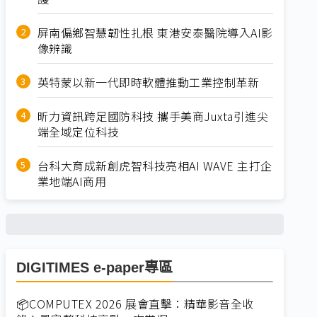
屏南偏鄉智慧韌性扎根 東港安泰醫院導入AI影
像辨識
英特蒙以新一代即時軟體推動工業控制革新
昕力資訊跨足國防科技 攜手美商Juxta引進尖
端全域定位科技
台科大育成新創虎智科技亮相AI WAVE 主打企
業地端AI商用
DIGITIMES e-paper專區
📦COMPUTEX 2026 展會直擊：精華影音全收