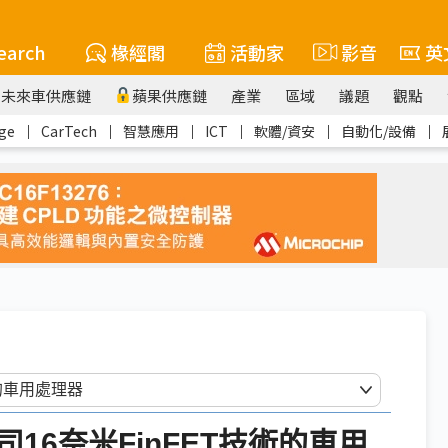
earch
椽經閣
活動家
影音
英
未來車供應鏈
蘋果供應鏈
產業
區域
議題
觀點
ge
｜
CarTech
｜
智慧應用
｜
ICT
｜
軟體/資安
｜
自動化/設備
｜
16奈米FinFET技術的車用