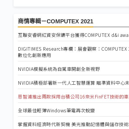
商情專輯－COMPUTEX 2021
互聯安睿網紅資安保鑣平台獲得COMPUTEX d&i awa
DIGITIMES Research專欄：展會觀察：COMPU
數位化創新應用
NVIDIA模擬系統為自駕車開創全新視野
NVIDIA積極部署新一代人工智慧運算 瞄準資料中心
恩智浦推出兩款採用台積公司16奈米FinFET技術的
全球最佳輕薄Windows筆電再次蛻變
掌握資料經濟時代新契機 美光推動記憶體與儲存技術