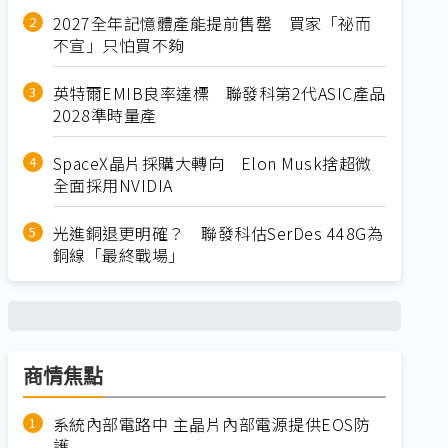
2027全年記憶體產能提前售罄 買家「祕而
不宣」只怕買不夠
英特爾EMIB良率達標 聯發科第2代ASIC產品
2028準時量產
SpaceX晶片採購大轉向 Elon Musk捨超微
全面採用NVIDIA
光進銅退更明確？ 聯發科估SerDes 448G為
銅線「最終戰場」
商情焦點
系統內部電路中 主晶片內部電源提供EOS防
護