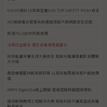
VOLVO總計13款車型獲IIHS TOP SAFETY PICK+肯定
ADI無線電池管理系統通過頂級汽車網路安全認證
耐落TSLG扣件防鬆首選
法規日益健全 奠定自駕車發展基石
技術能量深獲全球大廠肯定 凱銳光電讓車載影音體驗
大升級
晟昌機電堅持創新與研發 以高效能馬達為客戶創造價
值
AMPA DigitalGo線上開展 雲端逛展跨越國境限制
提供散熱應用工程解決方案 高柏科技不讓高溫成為電
動車殺手