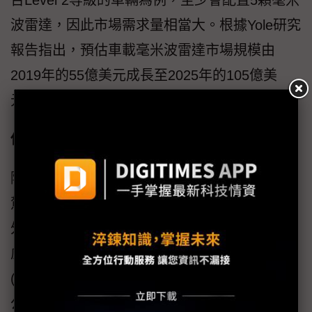
台Level 2等級的車輛為例，至少會配置5顆毫米
波雷達，因此市場需求量相當大。根據Yole研究
報告指出，預估車載毫米波雷達市場規模由
2019年的55億美元成長至2025年的105億美
元，年複合成長率達到11%。
僅降低34%行車事故 自駕車被寄望過深
隨著愈來愈多新車配備Level 2以上的自動輔助
駕駛機制，卻頻頻在世界各國傳出各種行車意
外，也讓人不禁質疑自動駕駛技術的安全疑
慮。事實上，根據美國公路安全保險協會
(Insurance Institute for Highway Safety；IIHS)
公布研究報告指出，在研究過程中以美國發生