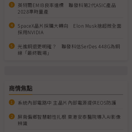
英特爾EMIB良率達標 聯發科第2代ASIC產品
2028準時量產
SpaceX晶片採購大轉向 Elon Musk捨超微全面
採用NVIDIA
光進銅退更明確？ 聯發科估SerDes 448G為銅
線「最終戰場」
商情焦點
系統內部電路中 主晶片內部電源提供EOS防護
屏南偏鄉智慧韌性扎根 東港安泰醫院導入AI影像
辨識