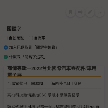
關鍵字
自動駕駛
自駕車
加入已選取到「關鍵字追蹤」
什麼是「關鍵字追蹤」
商情專輯－2022台北國際汽車零配件/車用
電子展
台灣電動巴士開疆闢土 海內外見MIT身影
高柏科技熱情擁抱ESG 環境永續讓愛循環
簡易式線性滑塊 只需一個步驟就能組裝和拆卸igus直