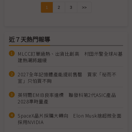
1
2
3
>>
近７天熱門報導
MLCC訂單過熱、出貨比創高 村田示警全球AI基
建熱潮將趨緩
2027全年記憶體產能提前售罄 買家「祕而不
宣」只怕買不夠
英特爾EMIB良率達標 聯發科第2代ASIC產品
2028準時量產
SpaceX晶片採購大轉向 Elon Musk捨超微全面
採用NVIDIA