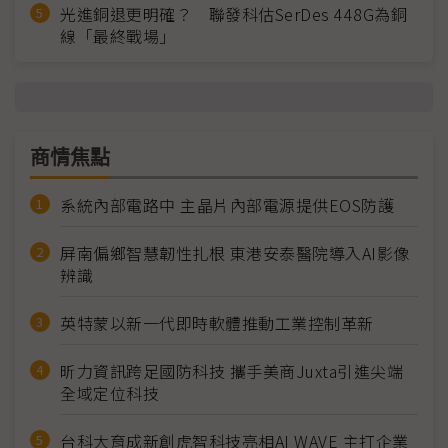
光進銅退更明確？ 聯發科估SerDes 448G為銅
線「最終戰場」
商情焦點
系統內部電路中 主晶片內部電源提供EOS防護
屏南偏鄉智慧韌性扎根 東港安泰醫院導入AI影像
辨識
英特蒙以新一代即時軟體推動工業控制革新
昕力資訊跨足國防科技 攜手美商Juxta引進尖端
全域定位科技
台科大育成新創虎智科技亮相AI WAVE 主打企業