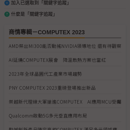
加入已選取到「關鍵字追蹤」
什麼是「關鍵字追蹤」
商情專輯－COMPUTEX 2023
AMD祭出MI300能否動搖NVIDIA領導地位 還有待觀察
AI延燒COMPUTEX展會 降溫散熱方案也當紅
2023年全球晶圓代工產業市場趨勢
PNY COMPUTEX 2023重磅登場推出新品
崇越新代理線大軍搶進COMPUTEX AI應用MCU受矚
Qualcomm啟動5G多元垂直應用布局
勤誠創新產品陣容亮相COMPUTEX 滿足多元領域應