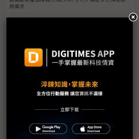
用需求
ChatGPT與NVIDIA齊推動！AI生態火熱成供應鏈運轉
動力
記憶體模組廠亮出壓箱寶 搶攻AI高效儲存商機
AI推波智慧應用浪潮 IPC業者參展兩種面貌
Ambient Photonics室內光源太陽能電池啟動太陽能
應用新革命
ESG成為企業轉型引擎的趨勢與挑戰
COMPUTEX 2023盛大登場 全球科技精銳與新創團隊
齊聚一堂 共同引爆AI
技鋼科技聚焦高速運算市場 COMPUTEX三大主軸展
示強大技術能量