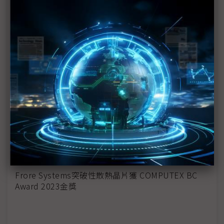
高速傳輸需求不斷擴大 威鋒USB4裝置晶片掌握先行
者商機
義大利新創企業參展InnoVEX
TSLG耐落集團布局亞洲強化國際供應量能
海韻電子推出MagFlow磁吸風扇，開啟卓越電腦體驗
之旅
COMPUTEX展期宇瞻「Drive The Change」VIP專屬
展於南港雅悅會館登場
Frore Systems突破性散熱晶片獲 COMPUTEX BC
Award 2023金獎