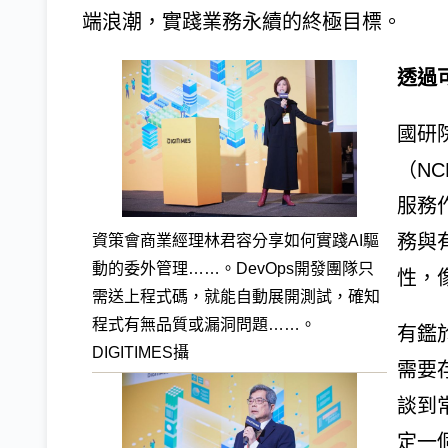
端浪潮，實踐業務永續的終極目標。
透過
國研
（N
服務
務與有
資策會商業經理林君容分享如何實踐AI驅
動的委外管理……。DevOps開發團隊只
性，像
需送上程式碼，就能自動展開測試，確知
程式有無品質或漏洞問題……。
有鑑
DIGITIMES攝
需要存
談到
定一