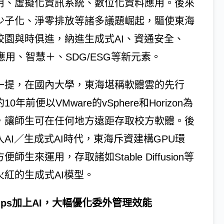
用、虛擬化資訊系統、數位化資料應用。後來
少子化、淨零排放等諸多議題崛起，驅使東海
校園與時俱進，納進生成式AI、資通安全、
T應用、智慧＋、SDG/ESG等新元素。
一提，在國內大學，東海堪稱軟體雲的先行
10年前便以VMware的vSphere和Horizon為
，讓師生可在任何地方遠距存取校方軟體。後
入AI／生成式AI時代，東海斥資建構GPU環
便師生來運用，存取諸如Stable Diffusion等
火紅的生成式AI模型。
Ops加上AI，大幅優化委外管理效能