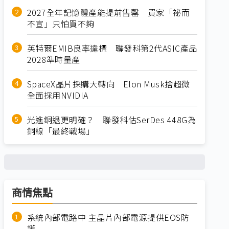
2027全年記憶體產能提前售罄 買家「祕而
不宣」只怕買不夠
英特爾EMIB良率達標 聯發科第2代ASIC產品
2028準時量產
SpaceX晶片採購大轉向 Elon Musk捨超微
全面採用NVIDIA
光進銅退更明確？ 聯發科估SerDes 448G為
銅線「最終戰場」
商情焦點
系統內部電路中 主晶片內部電源提供EOS防
護