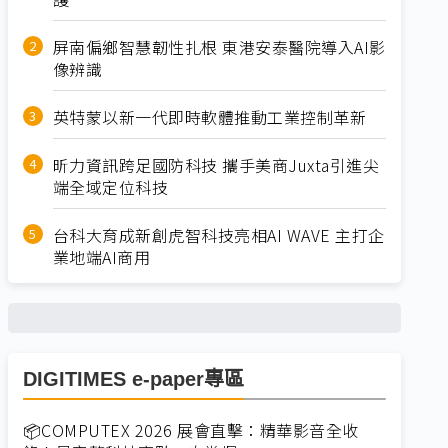
屏南偏鄉智慧韌性扎根 東港安泰醫院導入AI影
像辨識
英特蒙以新一代即時軟體推動工業控制革新
昕力資訊跨足國防科技 攜手美商Juxta引進尖
端全域定位科技
台科大育成新創虎智科技亮相AI WAVE 主打企
業地端AI商用
DIGITIMES e-paper專區
📦COMPUTEX 2026 展會直擊：精華影音全收