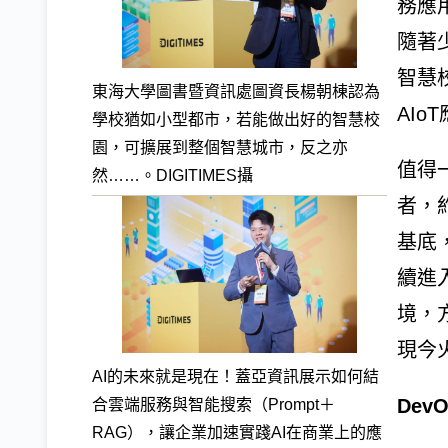
務應
隨著
智慧
東海大學圖書暨資訊處圖資長楊朝棟認為
AIo
學校猶如小型都市，若能做出好的智慧校
園，可擴展到整個智慧城市，反之亦
值得
然……。DIGITIMES攝
者，約
基底
續進
境，方
現今
AI的未來就是現在！蓋亞資訊展示如何結
Dev
合雲端服務與智能搜索（Prompt＋
RAG），讓企業加速實踐AI在商業上的應