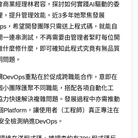
會商業經理林君容，探討如何實踐AI驅動的委
理，提升管理效能。近3多年她聚焦發展
vOps，希望開發團隊只需送上程式碼，就能自
開一連串測試，不再需要由管理者緊盯每位開
做什麼修什麼，即可確知此程式究竟有無品質
洞問題。
調DevOps重點在於促成跨職能合作，意即在
個小團隊匯聚不同職能，搭配各項自動化工
協力快速解決複雜問題。發展過程中亦需推動
ps變成一個Platform，讓使用者（工程師）真正專注在
全檢測納進DevOps。