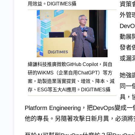
資策
用效益。DIGITIMES攝
外管
De
動展
發者
或漏
緯謙科技推廣微軟GitHub Copilot，與自
研的WiKMS（企業自用ChatGPT）等方
她強
案，助製造業落實提質、增效、降本、減
同一
存、ESG等五大AI應用。DIGITIMES攝
具，
Platform Engineering，把DevO
他的專長。另隨著攻擊日新月異，必須將安