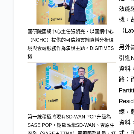
效能
機，
（L
國研院國網中心主任張朝亮，以國網中心
（NCHC）提供的可信賴雲端資料分析環
另外
境與雲端服務作為演說主題。DIGITIMES
攝
引進N
資料
路；
Part
Res
練，
第一線積極將現有SD-WAN POP升級為
資料，
SASE POP，期望匯聚SD-WAN、雲原生
式，形塑
安全（SASE＋ZTNA）等即服務能量，打