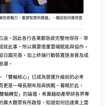
地聯防即戰力，重塑智慧供應鏈」，闡述如何運用雲
新石油，因此各行各業都急欲完整地保存、萃
成就此事，所以需要借重雲端賦能與協作，
設日趨完善，加上終端行動裝置逐漸普及成
浪潮。
，「雙軸核心」已成為營運升級前的必考
而更是一場長期布局與挑戰。著眼於此，
建與雙軸轉型」的論壇，希冀藉助產學研各界專
的廣大聽眾有所啟發，知道如何迅速乘上雲