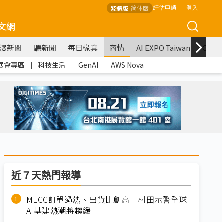
評估申請
登入
繁體版
简体版
文網
漫新聞
聽新聞
每日椽真
商情
AI EXPO Taiwan
COM
展會專區
｜
科技生活
｜
GenAI
｜
AWS Nova
近７天熱門報導
MLCC訂單過熱、出貨比創高 村田示警全球
AI基建熱潮將趨緩