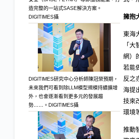
造完整的一站式SASE解決方案。
擁抱
DIGITIMES攝
東海
「大
網）
若能
反之
DIGITIMES研究中心分析師陳冠榮預期，
未來我們可看到除LLM模型規模持續擴增
海提
外，也會逐漸看到更多元的發展趨
技來
勢……。DIGITIMES攝
環境
推動