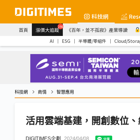
科技網
Res
259
首頁
漲價大追蹤
《百年，並不孤寂》產業導讀
AI
｜
ESG
｜
半導體/零組件
｜
Cloud/Stora
科技網
商情
智慧應用
活用雲端基建，開創數位、
DIGITIMES企劃
2024/04/08