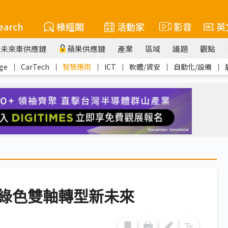
earch
椽經閣
活動家
影音
英
未來車供應鏈
蘋果供應鏈
產業
區域
議題
觀點
ge
｜
CarTech
｜
智慧應用
｜
ICT
｜
軟體/資安
｜
自動化/設備
｜
綠色雙軸轉型新未來