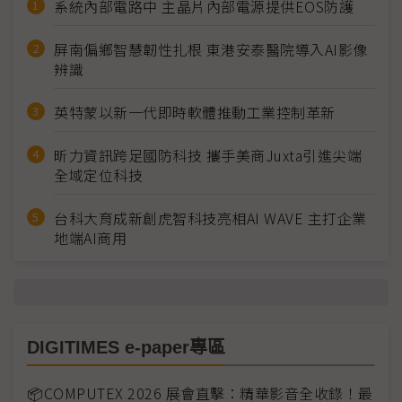
系統內部電路中 主晶片內部電源提供EOS防護
屏南偏鄉智慧韌性扎根 東港安泰醫院導入AI影像
辨識
英特蒙以新一代即時軟體推動工業控制革新
昕力資訊跨足國防科技 攜手美商Juxta引進尖端
全域定位科技
台科大育成新創虎智科技亮相AI WAVE 主打企業
地端AI商用
DIGITIMES e-paper專區
📦COMPUTEX 2026 展會直擊：精華影音全收錄！最