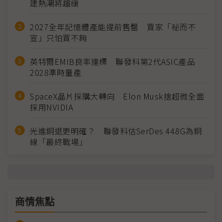
建熱潮將趨緩
2027全年記憶體產能提前售罄 買家「祕而不
宣」只怕買不夠
英特爾EMIB良率達標 聯發科第2代ASIC產品
2028準時量產
SpaceX晶片採購大轉向 Elon Musk捨超微全面
採用NVIDIA
光進銅退更明確？ 聯發科估SerDes 448G為銅
線「最終戰場」
商情焦點