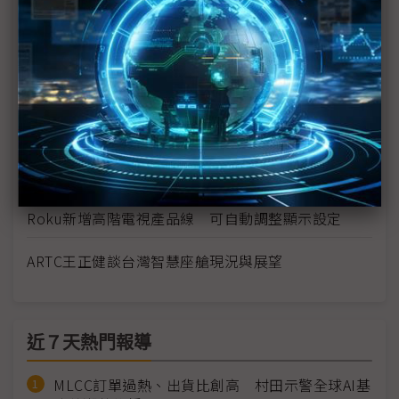
東捷科技於2024 Touch Taiwan展示Micro LED解決方
案
擁抱AI 三星顯示新品跟上Galaxy S24腳步
蘋果按下暫停鍵 台廠Micro LED進程不終止
連11年稱霸全球OLED電視 樂金持續衝刺銷售
Roku新增高階電視產品線 可自動調整顯示設定
ARTC王正健談台灣智慧座艙現況與展望
近７天熱門報導
MLCC訂單過熱、出貨比創高 村田示警全球AI基