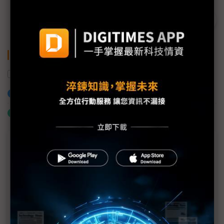
關鍵字
Micro LED
智慧顯示展覽會
東捷
加入已選取到「關鍵字追蹤」
什麼是「關鍵字追蹤」
商情專輯－2024智慧顯示展
永光化學瞄準AI與智慧座艙的車載應用擴大藍海商機
志聖緊貼面板產業 G2C+提出PLP製程有效解方
TSLG耐落 扣件防鬆價值解決方案提供者