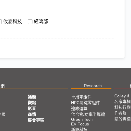
攸泰科技
經濟部
Research
技網
Colley &
議題
車用零組件
名家專欄
亞
觀點
HPC關鍵零組件
科技行腳
影音
邊緣運算
作者群
中國
商情
化合物/功率半導體
關於專欄
Green Tech
展會專區
EV Focus
新興科技