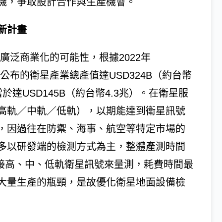
機，爭取設計合作與生產機會。
新計畫
服務廣泛商業化的可能性，根據2022年
iation）最新公布的衛星產業總產值達USD324B（約台幣
達USD145B（約台幣4.3兆）。在衛星服
高軌／中軌／低軌），以期能達到衛星訊號
，因過往在防禦、海事、航空等特定市場的
多以研發端的檢測方式為主，整體產測時間
連接高、中、低軌衛星訊號來量測，耗費時間最
大量生產的瓶頸，是故優化衛星地面設備檢