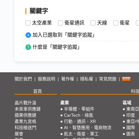
關鍵字
太空產業
衛星通訊
天線
衛星
加入已選取到「關鍵字追蹤」
什麼是「關鍵字追蹤」
關於我們
服務說明
著作權
隱私權
常見問題
|
|
|
|
|
首頁
科
晶片戰升溫
產業
區域
未來車供應鏈
●
半導體．零組件
●
東南
蘋果供應鏈
●
CarTech．綠能
●
印度
產業九宮格
●
行動．通訊．XR
●
東亞/
科技椽送門
●
AI．智慧應用．電商物流
●
國際
展會
●
航太．衛星．軍工
●
圖表