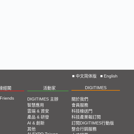
🔥2025 COMPUTEX 展場直擊！搶先掌握AI科技
新勢力🔍
獨家揭秘！AI EXPO 2025 攤位直擊，精彩內容不
容錯過！
CES 2025: Lightning D-Talks
Straight From CES 2025
■
中文简体版
■
English
直擊TPCA 2024：先進封裝、直接成像成最大亮點
DIGITIMES
椽經閣
活動家
 Friends
DIGITIMES 主辦
關於我們
2024 SEMICON TAIWAN展會精選
智慧應用
會員服務
雲端 & 資安
科技椽送門
2024台北國際自動化工業大展展會精選
產品 & 研發
科技產業報訂閱
AI & 創新
訂閱DIGITIMES行動版
其他
整合行銷服務