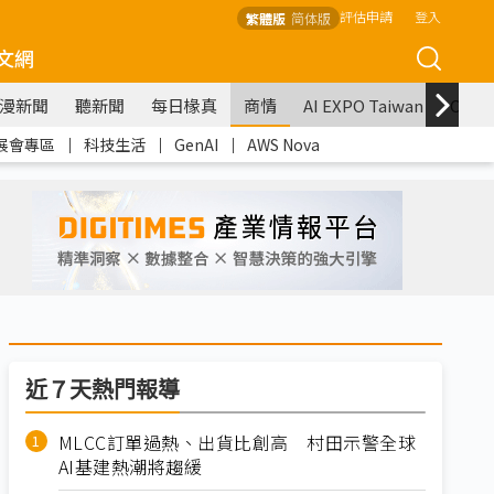
評估申請
登入
繁體版
简体版
文網
漫新聞
聽新聞
每日椽真
商情
AI EXPO Taiwan
COM
展會專區
｜
科技生活
｜
GenAI
｜
AWS Nova
近７天熱門報導
MLCC訂單過熱、出貨比創高 村田示警全球
AI基建熱潮將趨緩