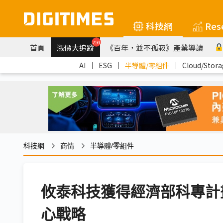
科技網
Res
259
首頁
漲價大追蹤
《百年，並不孤寂》產業導讀
AI
｜
ESG
｜
半導體/零組件
｜
Cloud/Stora
科技網
商情
半導體/零組件
攸泰科技獲得經濟部科專計
心戰略