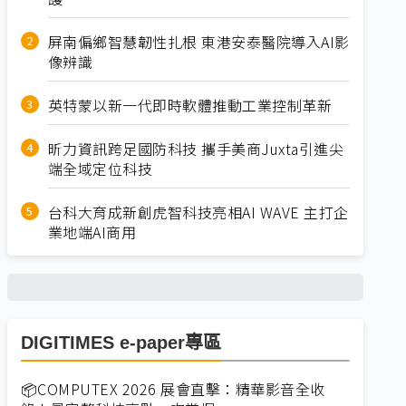
屏南偏鄉智慧韌性扎根 東港安泰醫院導入AI影
像辨識
英特蒙以新一代即時軟體推動工業控制革新
昕力資訊跨足國防科技 攜手美商Juxta引進尖
端全域定位科技
台科大育成新創虎智科技亮相AI WAVE 主打企
業地端AI商用
DIGITIMES e-paper專區
📦COMPUTEX 2026 展會直擊：精華影音全收