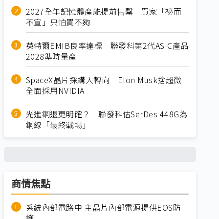
2027全年記憶體產能提前售罄 買家「祕而
不宣」只怕買不夠
英特爾EMIB良率達標 聯發科第2代ASIC產品
2028準時量產
SpaceX晶片採購大轉向 Elon Musk捨超微
全面採用NVIDIA
光進銅退更明確？ 聯發科估SerDes 448G為
銅線「最終戰場」
商情焦點
系統內部電路中 主晶片內部電源提供EOS防
護