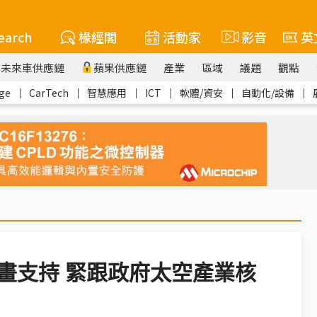
earch
椽經閣
活動家
影音
英
未來車供應鏈
蘋果供應鏈
產業
區域
議題
觀點
ge
｜
CarTech
｜
智慧應用
｜
ICT
｜
軟體/資安
｜
自動化/設備
｜
畫支持 緊跟政府太空產業核