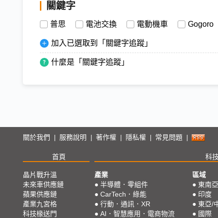
關鍵字
普思
電池交換
電動機車
Gogoro
加入已選取到「關鍵字追蹤」
什麼是「關鍵字追蹤」
關於我們
服務說明
著作權
隱私權
常見問題
|
|
|
|
|
首頁
科
晶片戰升溫
產業
區域
未來車供應鏈
●
半導體．零組件
●
東南
蘋果供應鏈
●
CarTech．綠能
●
印度
產業九宮格
●
行動．通訊．XR
●
東亞/
科技椽送門
●
AI．智慧應用．電商物流
●
國際