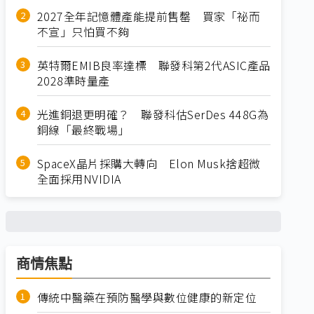
2027全年記憶體產能提前售罄 買家「祕而
不宣」只怕買不夠
英特爾EMIB良率達標 聯發科第2代ASIC產品
2028準時量產
光進銅退更明確？ 聯發科估SerDes 448G為
銅線「最終戰場」
SpaceX晶片採購大轉向 Elon Musk捨超微
全面採用NVIDIA
商情焦點
傳統中醫藥在預防醫學與數位健康的新定位