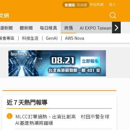
評估申請
登入
繁體版
简体版
文網
漫新聞
聽新聞
每日椽真
商情
AI EXPO Taiwan
COM
展會專區
｜
科技生活
｜
GenAI
｜
AWS Nova
近７天熱門報導
MLCC訂單過熱、出貨比創高 村田示警全球
AI基建熱潮將趨緩