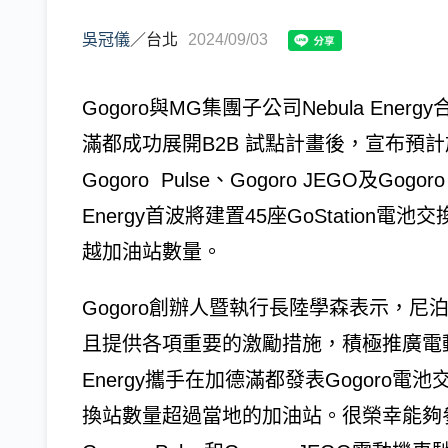
吳冠儀
／
台北
2024/09/03
Gogoro與MG集團子公司Nebula En
滿都成功展開B2B 試點計畫後，宣布預
Gogoro Pulse、Gogoro JEGO及Gogo
Energy首波將建置45座GoStation電
越加油站數量。
Gogoro創辦人暨執行長陸學森表示，
且提供各項重要的激勵措施，積極推廣電動機車
Energy攜手在加德滿都發表Gogor
換站數量超過當地的加油站。很榮幸能夠