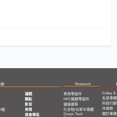
Research
技網
Colley &
議題
車用零組件
名家專欄
亞
觀點
HPC關鍵零組件
科技行腳
影音
邊緣運算
作者群
中國
商情
化合物/功率半導體
關於專欄
Green Tech
展會專區