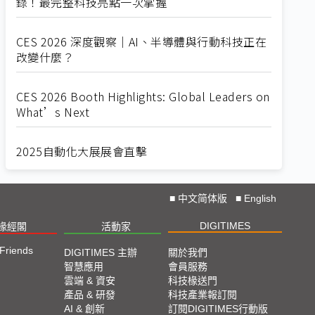
錄！最完整科技亮點一次掌握
CES 2026 深度觀察｜AI、半導體與行動科技正在
改變什麼？
CES 2026 Booth Highlights: Global Leaders on
What’s Next
2025自動化大展展會直擊
Straight from SEMICON 2025
■
中文简体版
■
English
DIGITIMES
椽經閣
活動家
2025 SEMICON展會直擊
 Friends
DIGITIMES 主辦
關於我們
🔥2025 COMPUTEX 展場直擊！🔥AI應用全面進
智慧應用
會員服務
雲端 & 資安
科技椽送門
化！
產品 & 研發
科技產業報訂閱
AI & 創新
訂閱DIGITIMES行動版