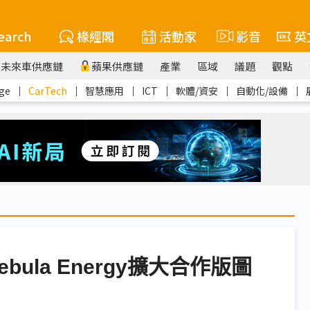
earch
椽經閣
活動家
影音
英
未來車供應鏈
蘋果供應鏈
產業
區域
議題
觀點
ge
｜
CarTech
｜
智慧應用
｜
ICT
｜
軟體/資安
｜
自動化/設備
｜
bula Energy擴大合作版圖