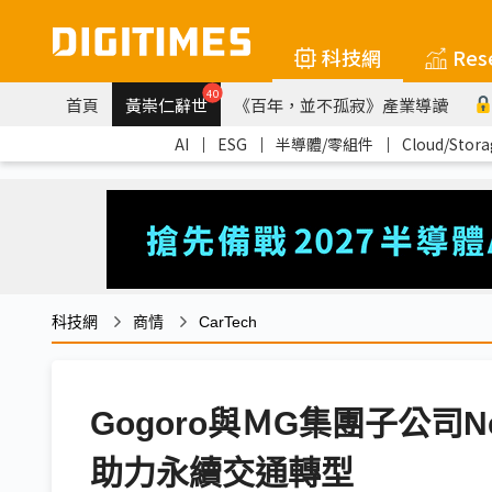
科技網
Res
40
首頁
黃崇仁辭世
《百年，並不孤寂》產業導讀
AI
｜
ESG
｜
半導體/零組件
｜
Cloud/Stora
科技網
商情
CarTech
Gogoro與ＭG集團子公司Ne
助力永續交通轉型