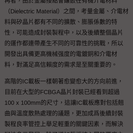
再者，由於金屬接點會鑲嵌在有機介電材料
（Dielectric Material）之間，考量金屬、介電材
料與矽晶片都有不同的擴散、膨脹係數的特
性，可能造成封裝製程中，以及後續整個晶片
的運作都連帶產生不同的可靠性的挑戰，所以
開發出具備更高機械强度的電鍍銅和介電材
料，對滿足高信賴度的需求是至關重要的。
高階的IC載板一樣朝著愈變愈大的方向前進，
目前在大型的FCBGA晶片封裝已經看到超過
100 x 100mm的尺寸，這讓IC載板應對包括翹
曲與溫度散熱處理的議題，更加成爲後續封裝
製程良率管控上舉足輕重的關鍵因素，而解決