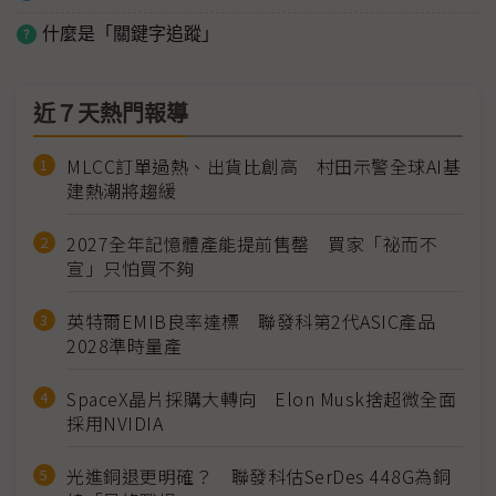
什麼是「關鍵字追蹤」
近７天熱門報導
MLCC訂單過熱、出貨比創高 村田示警全球AI基
建熱潮將趨緩
2027全年記憶體產能提前售罄 買家「祕而不
宣」只怕買不夠
英特爾EMIB良率達標 聯發科第2代ASIC產品
2028準時量產
SpaceX晶片採購大轉向 Elon Musk捨超微全面
採用NVIDIA
光進銅退更明確？ 聯發科估SerDes 448G為銅