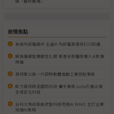
線「最終戰場」
商情焦點
系統內部電路中 主晶片內部電源提供EOS防護
屏南偏鄉智慧韌性扎根 東港安泰醫院導入AI影像
辨識
英特蒙以新一代即時軟體推動工業控制革新
昕力資訊跨足國防科技 攜手美商Juxta引進尖端
全域定位科技
台科大育成新創虎智科技亮相AI WAVE 主打企業
地端AI商用