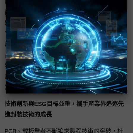
IMPACT大會合作舉辦「以下一代載板與封裝技
術共創AI未來」的論壇，聚焦於人工智慧的先
進封裝和積體電路材料解決方案，這個論壇除
了發表杜邦 Solderon BP TS7100SA 無鉛錫銀
焊料產品之外，特別針對產業界積極開發玻璃
基板來擴大先進封裝技術的發展機會，特別開
發附著力促進劑化學品，用在玻璃基板的化學
鍍銅良率改善的解決方案，並改善玻璃基板的
鍍銅金屬化的高可靠性的製程。
技術創新與ESG目標並重，攜手產業界追逐先
進封裝技術的成長
PCB、載板業者不斷追求製程技術的突破，杜