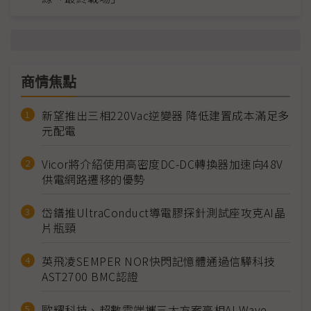
商情焦點
新望推出三相220Vac逆變器 降低建置成本滿足多
元配電
Vicor將介紹使用高密度DC-DC轉換器加速向48V
供電網路遷移的優勢
岱鐠推UltraConduct導電膠探針測試座攻克AI晶
片瓶頸
英飛凌SEMPER NOR快閃記憶體通過信驊科技
AST2700 BMC認證
歐耀科技、超數雲端攜三大方案亮相AI Wave