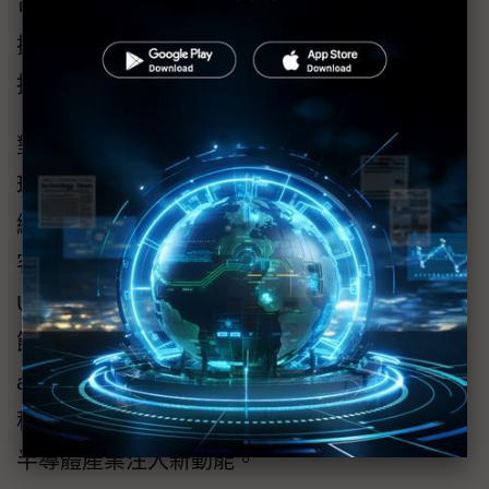
可發揮系統效益。知識庫功能進一步實現珍貴
操作經驗的系統化保存與傳承，為企業建立可
持續的智慧製造能力。
對於未來規劃，日月光高雄廠資訊中心副總經
理陳俊銘表示，日月光預計將 aGOW 系統會持
續部署於日月光內部生產環境，並採用日月光
客戶高通（Qualcomm）所開發的 Cloud AI100
Ultra 推論卡作為硬體平台，兼具高效能運算與
節能特性，符合永續經營理念。長期而言，
aGOW 技術平台可望延伸應用至測更多關鍵製
程，成為智慧製造生態系統的一分子，為台灣
半導體產業注入新動能。