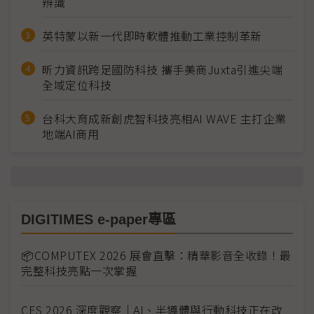
辨識
英特蒙以新一代即時軟體推動工業控制革新
昕力資訊跨足國防科技 攜手美商Juxta引進尖端
全域定位科技
台科大育成新創虎智科技亮相AI WAVE 主打企業
地端AI商用
DIGITIMES e-paper專區
📦COMPUTEX 2026 展會直擊：精華影音全收錄！最
完整科技亮點一次掌握
CES 2026 深度觀察｜AI、半導體與行動科技正在改