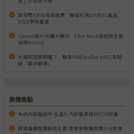
宣」只怕買不夠
英特爾EMIB良率達標 聯發科第2代ASIC產品
2028準時量產
SpaceX晶片採購大轉向 Elon Musk捨超微全面
採用NVIDIA
光進銅退更明確？ 聯發科估SerDes 448G為銅
線「最終戰場」
商情焦點
系統內部電路中 主晶片內部電源提供EOS防護
屏南偏鄉智慧韌性扎根 東港安泰醫院導入AI影像