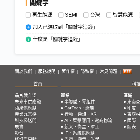
關鍵字
再生能源
SEMI
台灣
智慧能源
加入已選取到「關鍵字追蹤」
什麼是「關鍵字追蹤」
關於我們
服務說明
著作權
隱私權
常見問題
|
|
|
|
|
首頁
科
晶片戰升溫
產業
區域
未來車供應鏈
●
半導體．零組件
●
東南
蘋果供應鏈
●
CarTech．綠能
●
印度
產業九宮格
●
行動．通訊．XR
●
東亞/
科技椽送門
●
AI．智慧應用．電商物流
●
國際
展會
●
航太．衛星．軍工
●
圖表
影音
●
IT．系統供應鏈
修訂與更新
●
光電．顯示．光學