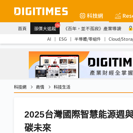
科技網
Res
259
首頁
漲價大追蹤
《百年，並不孤寂》產業導讀
AI
｜
ESG
｜
半導體/零組件
｜
Cloud/Stora
科技網
商情
科技生活
2025台灣國際智慧能源週
碳未來