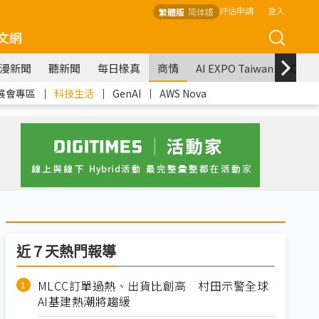
評估申請
登入
繁體版
简体版
文網
漫新聞
聽新聞
每日椽真
商情
AI EXPO Taiwan
COM
展會專區
｜
科技生活
｜
GenAI
｜
AWS Nova
近７天熱門報導
MLCC訂單過熱、出貨比創高 村田示警全球
AI基建熱潮將趨緩