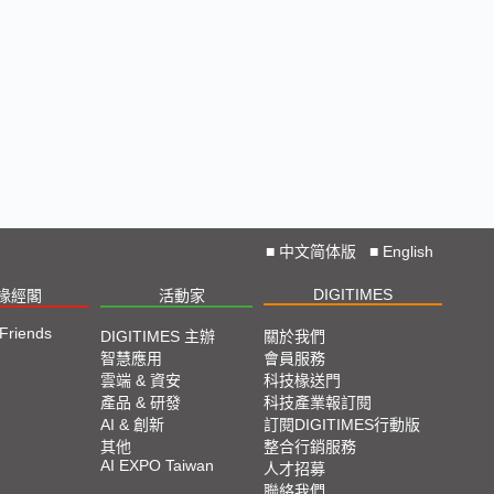
■
中文简体版
■
English
DIGITIMES
椽經閣
活動家
 Friends
DIGITIMES 主辦
關於我們
智慧應用
會員服務
雲端 & 資安
科技椽送門
產品 & 研發
科技產業報訂閱
AI & 創新
訂閱DIGITIMES行動版
其他
整合行銷服務
AI EXPO Taiwan
人才招募
聯絡我們