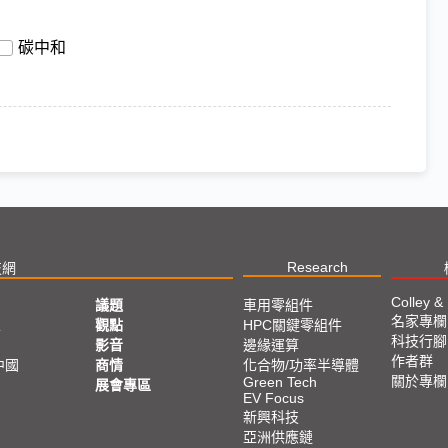
碳中和
Research
技網
Colley &
議題
車用零組件
名家專欄
亞
觀點
HPC關鍵零組件
科技行腳
影音
邊緣運算
作者群
中國
商情
化合物/功率半導體
關於專欄
Green Tech
展會專區
EV Focus
新興科技
亞洲供應鏈