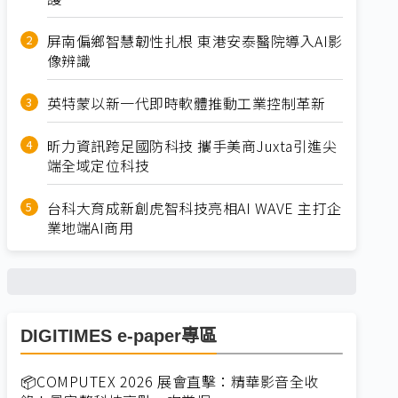
屏南偏鄉智慧韌性扎根 東港安泰醫院導入AI影
像辨識
英特蒙以新一代即時軟體推動工業控制革新
昕力資訊跨足國防科技 攜手美商Juxta引進尖
端全域定位科技
台科大育成新創虎智科技亮相AI WAVE 主打企
業地端AI商用
DIGITIMES e-paper專區
📦COMPUTEX 2026 展會直擊：精華影音全收