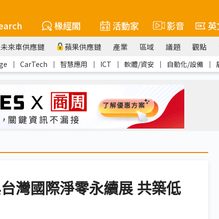
earch
椽經閣
活動家
影音
英
未來車供應鏈
蘋果供應鏈
產業
區域
議題
觀點
ge
｜
CarTech
｜
智慧應用
｜
ICT
｜
軟體/資安
｜
自動化/設備
｜
與台灣國際淨零永續展 共築低