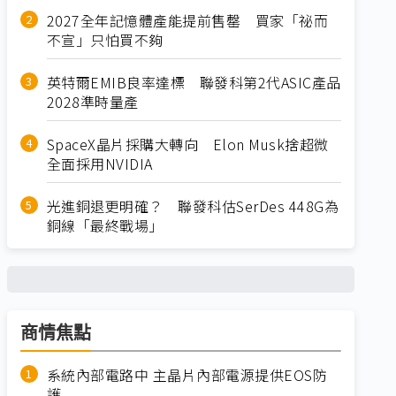
2027全年記憶體產能提前售罄 買家「祕而
不宣」只怕買不夠
英特爾EMIB良率達標 聯發科第2代ASIC產品
2028準時量產
SpaceX晶片採購大轉向 Elon Musk捨超微
全面採用NVIDIA
光進銅退更明確？ 聯發科估SerDes 448G為
銅線「最終戰場」
商情焦點
系統內部電路中 主晶片內部電源提供EOS防
護