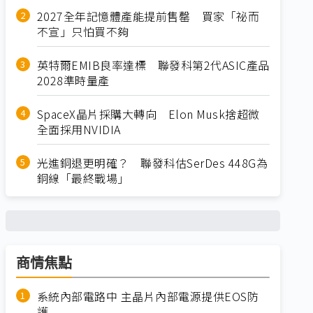
2027全年記憶體產能提前售罄 買家「祕而
不宣」只怕買不夠
英特爾EMIB良率達標 聯發科第2代ASIC產品
2028準時量產
SpaceX晶片採購大轉向 Elon Musk捨超微
全面採用NVIDIA
光進銅退更明確？ 聯發科估SerDes 448G為
銅線「最終戰場」
商情焦點
系統內部電路中 主晶片內部電源提供EOS防
護