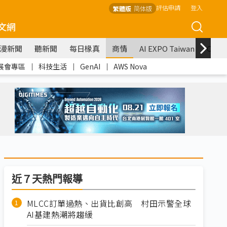
評估申請
登入
繁體版
简体版
文網
漫新聞
聽新聞
每日椽真
商情
AI EXPO Taiwan
COM
展會專區
｜
科技生活
｜
GenAI
｜
AWS Nova
近７天熱門報導
MLCC訂單過熱、出貨比創高 村田示警全球
AI基建熱潮將趨緩