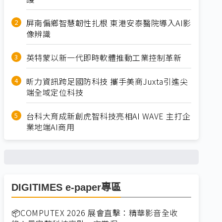
屏南偏鄉智慧韌性扎根 東港安泰醫院導入AI影
像辨識
英特蒙以新一代即時軟體推動工業控制革新
昕力資訊跨足國防科技 攜手美商Juxta引進尖
端全域定位科技
台科大育成新創虎智科技亮相AI WAVE 主打企
業地端AI商用
DIGITIMES e-paper專區
📦COMPUTEX 2026 展會直擊：精華影音全收