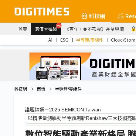
科技網
Res
259
首頁
漲價大追蹤
《百年，並不孤寂》產業導讀
AI
｜
ESG
｜
半導體/零組件
｜
Cloud/Stora
科技網
商情
半導體/零組件
議題精選－2025 SEMICON Taiwan
數位智能驅動產業新格局 聯