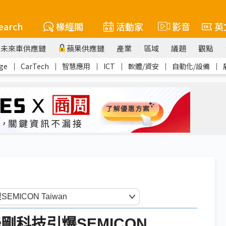
earch
椽經閣
活動家
影音
英
未來車供應鏈
蘋果供應鏈
產業
區域
議題
觀點
ge
｜
CarTech
｜
智慧應用
｜
ICT
｜
軟體/資安
｜
自動化/設備
｜
剛科技引爆SEMICON