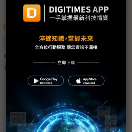
關鍵字
遠距醫療
智慧醫療
AI
AI醫療影像
圓展科技
加入已選取到「關鍵字追蹤」
什麼是「關鍵字追蹤」
近７天熱門報導
MLCC訂單過熱、出貨比創高 村田示警全球AI基
建熱潮將趨緩
2027全年記憶體產能提前售罄 買家「祕而不
宣」只怕買不夠