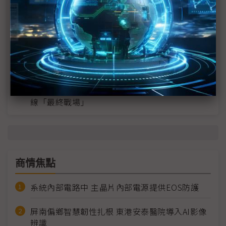
英特爾EMIB良率達標 聯發科第2代ASIC產品
2028準時量產
SpaceX晶片採購大轉向 Elon Musk捨超微全面
採用NVIDIA
光進銅退更明確？ 聯發科估SerDes 448G為銅
線「最終戰場」
商情焦點
系統內部電路中 主晶片內部電源提供EOS防護
屏南偏鄉智慧韌性扎根 東港安泰醫院導入AI影像
辨識