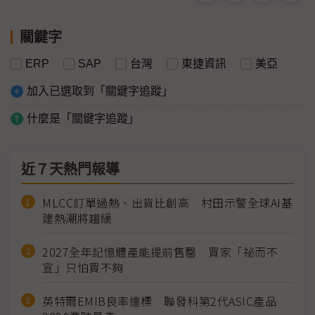
關鍵字
ERP
SAP
台灣
東捷資訊
美亞
加入已選取到「關鍵字追蹤」
什麼是「關鍵字追蹤」
近７天熱門報導
MLCC訂單過熱、出貨比創高 村田示警全球AI基
建熱潮將趨緩
2027全年記憶體產能提前售罄 買家「祕而不
宣」只怕買不夠
英特爾EMIB良率達標 聯發科第2代ASIC產品