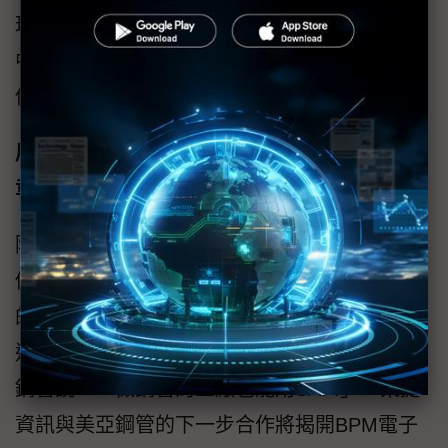
理節奏，協助跨部門協作，逐步克服導入過程
中的各項挑戰，確保每個階段目標的落實，不
僅完成ERP導入，更創造真正營運價值。
展望未來：以雲端核心，開啟永續與成長新篇
章
陳叔永協理對於導入SAP的結果給予高度的評
價，除了達成訂定的目標之外，對於美亞鋼管
的商譽更有加乘的額外效益，尤其許多同行知
道美亞鋼管成功導入後，紛紛讚揚與佩服美亞
鋼管說：「做鋼管的工廠也能用SAP!」，東捷
資訊與美亞鋼管的下一步合作將揭開BPM電子