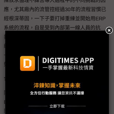
陳叔永協理不諱言導入過程中的不同挑戰的因
應，尤其廠內的流管控經過30年的流程習慣已
經根深蒂固，一下子要打掉重練並開始用ERP
系統的流程，自是受到內部第一線人員的抗
拒，透過東捷資訊的PM團隊與顧問間的穿針引
線，並輔以相當的客製化模組的設計來克服第
一線工作人員的作業負擔，才讓整個專案可以
如倒吃甘蔗般的步入正軌。
合作夥伴角色：東捷資訊做為可信賴轉型顧問
陳叔永協理為此特別表達完全信賴東捷資訊
ERP整合規畫中心陳歆穎副總經理與專案團
隊，強調其深入梳理美亞鋼管的流程、嚴謹管