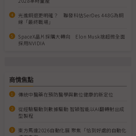
2028準時量產
光進銅退更明確？ 聯發科估SerDes 448G為銅
線「最終戰場」
SpaceX晶片採購大轉向 Elon Musk捨超微全面
採用NVIDIA
商情焦點
傳統中醫藥在預防醫學與數位健康的新定位
從經驗驅動到數據驅動 智穎智能以AI翻轉射出成
型製程
東方馬達2026自動化展 聚焦「恰到好處的自動化