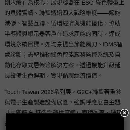
創永續」為核心，展現聯盟在 ESG 綠色轉型上
的具體實績。聯盟透過四大戰略維度——節能
減碳、智慧互聯、循環經濟與機能優化，協助
半導體與顯示器客戶在追求產能的同時，達成
環境永續目標。如均豪提出節能風刀、iDMS智
慧診斷；志聖推動綠色智能廠務監控系統及自
動化存取式層架等解決方案，透過機能升級延
長設備生命週期，實現循環經濟價值。
Touch Taiwan 2026系列展，G2C+聯盟著重參
與電子生產製造設備展區，強調呼應展會主題
「由圓轉方 打造完整供應鏈」面積效率、玻璃
基板TGV製程的重要性將是下一個產業趨勢的