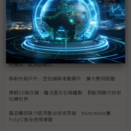
Warpage Oven新設備
Aledia發布FlexiNOVA 9V—全球首款9伏特操作Micro
LED
Nanomade量子穿隧感測技術亮相Touch Taiwan
NB、穿戴裝置都可應用
從單一元件競爭向系統整合 富采Touch Taiwan聚焦
光通訊、感測自動化
群創布局戶外、空拍機與車載顯示 擴大應用版圖
裸眼3D換衣鏡、魔法窗彩石喚魔獸 群創用顯示技術
玩轉世界
電容觸控與力感測整合技術突破 Nanomade攜
PolyIC推全透明薄膜