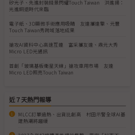
矽光子、先進封裝錢景閃耀Touch Taiwan 洪進揚：
光進銅退時代來臨
電子紙、3D顯微手術應用吸睛 友達攜達擎、元豐
Touch Taiwan秀跨域落地成果
搶攻AI資料中心高速互連 富采攜友達、鼎元大秀
Micro LED光通訊
首創「玻璃基板衛星天線」搶攻車用市場 友達
Micro LED照亮Touch Taiwan
近７天熱門報導
MLCC訂單過熱、出貨比創高 村田示警全球AI基
建熱潮將趨緩