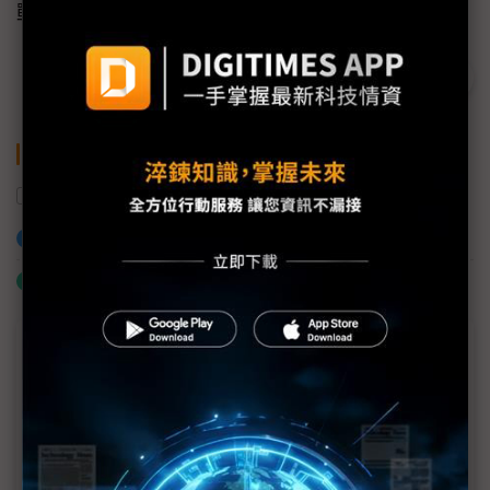
戰場。
關鍵字
面板級封裝
先進封裝
東捷
加入已選取到「關鍵字追蹤」
什麼是「關鍵字追蹤」
商情專輯－2026 Touch Taiwan
永光聚焦面板級封裝與顯示技術化學品創新 貼緊AI發
展脈動
G2C+聯盟增東捷夥伴 Touch TW志聖展出De-