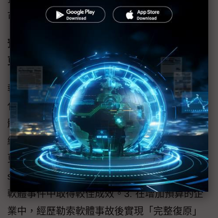
可視性，並顯著減少安全治理滯後的情況。
預算、衡量指標與可量化的復原準備度是推動
更佳成效的關鍵
報告亦指出，當企業的復原準備程度能夠被量
化，且管理層能以業務角度理解風險時，其整
體韌性表現將顯著提升：1. 49% 的企業表示其
網路安全預算按年增加。2. 增加預算的企業，
更傾向投資於不可變儲存（immutable
storage）及自動化備份等韌性基礎，並在勒索
軟體事件中取得較佳成效。3. 在增加預算的企
業中，經歷勒索軟體事故後實現「完整復原」