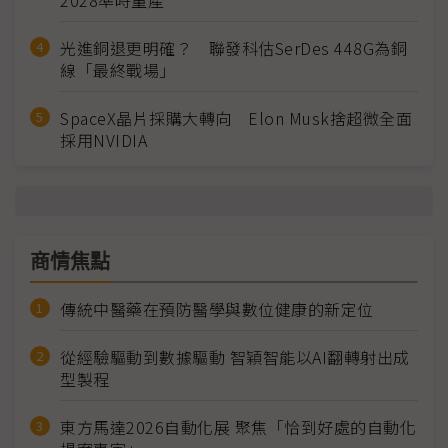
2028準時量產
光進銅退更明確？ 聯發科估SerDes 448G為銅
線「最終戰場」
SpaceX晶片採購大轉向 Elon Musk捨超微全面
採用NVIDIA
商情焦點
傳統中醫藥在預防醫學與數位健康的新定位
從經驗驅動到數據驅動 智穎智能以AI翻轉射出成
型製程
東方馬達2026自動化展 聚焦「恰到好處的自動化