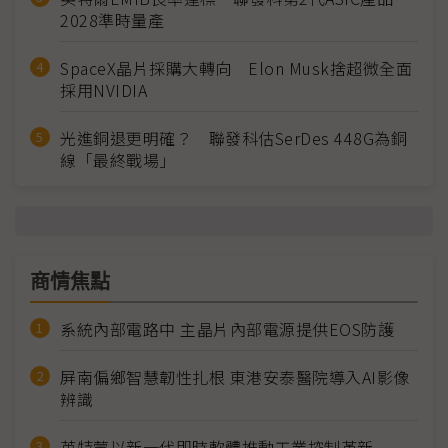
2028準時量產
SpaceX晶片採購大轉向 Elon Musk捨超微全面
採用NVIDIA
光進銅退更明確？ 聯發科估SerDes 448G為銅
線「最終戰場」
商情焦點
系統內部電路中 主晶片內部電源提供EOS防護
屏南偏鄉智慧韌性扎根 東港安泰醫院導入AI影像
辨識
英特蒙以新一代即時軟體推動工業控制革新