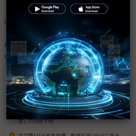
關鍵字
AI
加入已選取到「關鍵字追蹤」
什麼是「關鍵字追蹤」
近７天熱門報導
MLCC訂單過熱、出貨比創高 村田示警全球AI基
建熱潮將趨緩
2027全年記憶體產能提前售罄 買家「祕而不
宣」只怕買不夠
英特爾EMIB良率達標 聯發科第2代ASIC產品