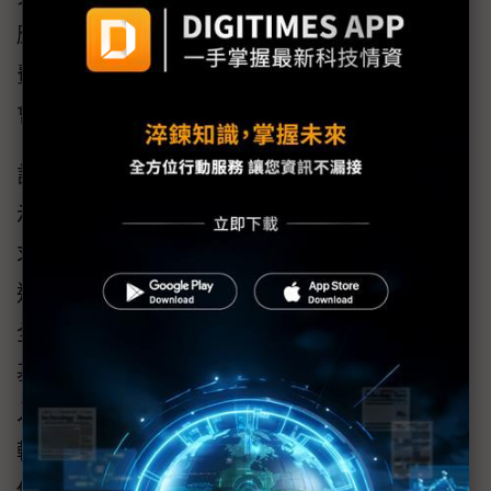
應用」三年計畫，臻鼎科技集團已補助研發經
費和設備捐贈共約1,000萬元，並將結合國科
會、教育部等校內外資源，擴大研發能量。
計畫主持人、中原大學理學院院長葉瑞銘表
示，AI 推動高頻寬、低功耗與低干擾的技術要
求日趨嚴苛，AI算力與傳輸正邁向「光進銅
退」發展，PCB產業也同步迎來材料和製程的
全面升級，將聚焦五大關鍵領域，包括綠色AI
基礎設施所需的高分子光波導材料、光通訊導
入PCB短程高速傳輸、低功耗高效率的綠色傳
輸運算架構、支援次世代AI伺服器的高速資料