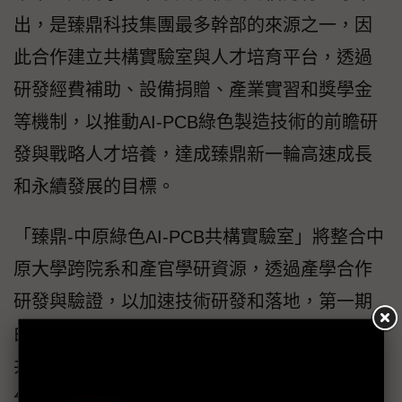
出，是臻鼎科技集團最多幹部的來源之一，因
此合作建立共構實驗室與人才培育平台，透過
研發經費補助、設備捐贈、產業實習和獎學金
等機制，以推動AI-PCB綠色製造技術的前瞻研
發與戰略人才培養，達成臻鼎新一輪高速成長
和永續發展的目標。
「臻鼎-中原綠色AI-PCB共構實驗室」將整合中
原大學跨院系和產官學研資源，透過產學合作
研發與驗證，以加速技術研發和落地，第一期
由葉瑞銘院長、院繼祖副教務長和蔡東昇教授
共同執行「綠色AI基礎設施：有機無機混成高
分子光波導之設計、製作及PCB短程光互連之