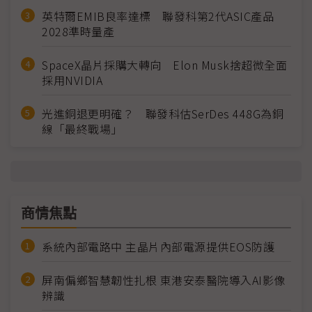
英特爾EMIB良率達標 聯發科第2代ASIC產品
2028準時量產
SpaceX晶片採購大轉向 Elon Musk捨超微全面
採用NVIDIA
光進銅退更明確？ 聯發科估SerDes 448G為銅
線「最終戰場」
商情焦點
系統內部電路中 主晶片內部電源提供EOS防護
屏南偏鄉智慧韌性扎根 東港安泰醫院導入AI影像
辨識