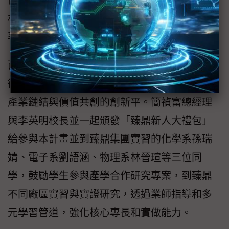
傳輸能力，以及兼具穩定性與成本優勢的新型
材料開發，以因應AI時代對運算效能與能源效
率的雙重挑戰。
面對全球供應鏈重組的挑戰與AI對未來就業的
衝擊，臻鼎中原共構實驗室將成為跨域整合、
產業鏈結與價值共創的創新平。簡禎富總經理
與李英明校長並一起頒發「臻鼎新人大禮包」
給參與本計畫並到臻鼎集團實習的化學系孫瑞
婧、電子系劉語涵、物理系林晉瑄等三位同
學，鼓勵學生參與產學合作研究專案，到臻鼎
不同廠區實習與實證研究，透過業師指導和多
元學習管道，強化核心專長和實做能力。