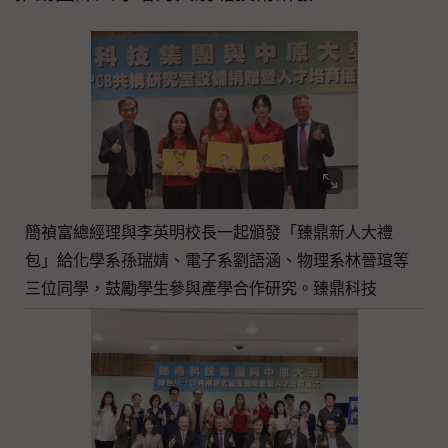
簡禎富總經理與李英明校長一起頒發「臻鼎新人大禮
包」給化學系孫瑞婧、電子系劉語涵、物理系林晉瑄等
三位同學，鼓勵學生參與產學合作研究。臻鼎科技