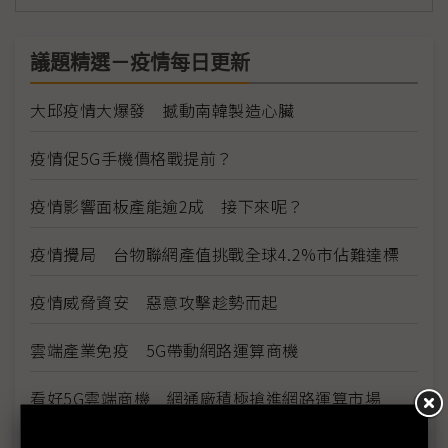
議題精選－疫情每日更新
大邱疫情大爆發 撼動南韓製造心臟
疫情促5G手機價格戰提前？
疫情影響面板產能逾2成 接下來呢？
疫情攪局 台物聯網產值挑戰全球4.2%市佔難達標
疫情威脅資安 惡意攻擊趁勢而起
雲端產業免疫 5G帶動網路運算商機
看好5G雲端商機 網通廠積極搶進網路運算市場
因應疫情影響 供應鏈出招拚復工、推新服務