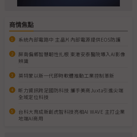
商情焦點
系統內部電路中 主晶片內部電源提供EOS防護
屏南偏鄉智慧韌性扎根 東港安泰醫院導入AI影像
辨識
英特蒙以新一代即時軟體推動工業控制革新
昕力資訊跨足國防科技 攜手美商Juxta引進尖端
全域定位科技
台科大育成新創虎智科技亮相AI WAVE 主打企業
地端AI商用