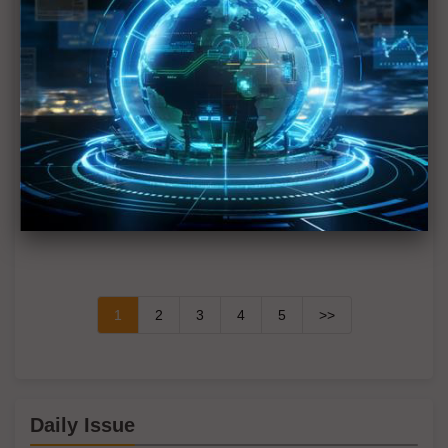
下半年
供需趨緊造成短期漲價 華新科非中國廠區稼動率滿
載
華為晶片自主阻力一波波 轉單中芯營運風險增
疫情第2波影響浮現 業者歐洲參展縮減規模與層級
疫情凸顯中國製造不再美好
1
2
3
4
5
>>
Daily Issue