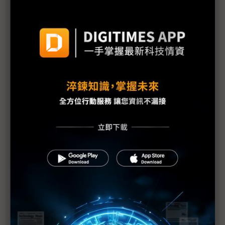
三星新機染疫 S20 Ultra傳供應不足
手機HDI出貨維持暢旺 惟2Q庫存風險逐漸攀高
PCB產業加班需求與法規衝突待解決
蘋果示警下修1Q20財測 RF元件與記憶體供應商也
重傷
美日韓等42國一致同意 強化半導體技術出口管制
（Daily Issue）供應鏈全球化重新布局 中國世界工
廠地位仍有其重
手機供應鏈砍單已不可免 台系IC設計2Q業績承壓
疫情衝擊5G手機短期出貨 超薄型FoD封測放量延至