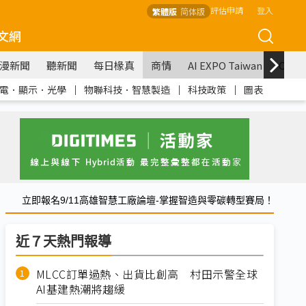
評估申請
登入
繁體版
简体版
文網
漫新聞
聽新聞
每日椽真
商情
AI EXPO Taiwan
COM
電．顯示．光學
｜
物聯科技．智慧製造
｜
科技政策
｜
圖表
立即報名9/11高雄智慧工廠論壇-掌握智造與零碳轉型賽局！
近７天熱門報導
MLCC訂單過熱、出貨比創高 村田示警全球
AI基建熱潮將趨緩