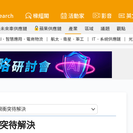
earch
椽經閣
活動家
影音
英
未來車供應鏈
蘋果供應鏈
產業
區域
議題
觀點
AI．智慧應用．電商物流
｜
航太．衛星．軍工
｜
IT．系統供應鏈
｜
光
衝突待解決