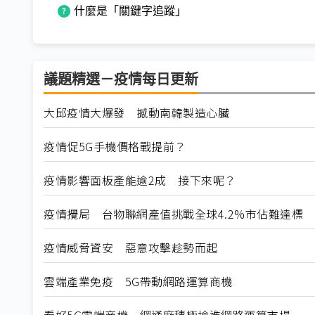
什麼是「關鍵字追蹤」
議題精選－疫情每日更新
大邱疫情大爆發 撼動南韓製造心臟
疫情促5G手機價格戰提前？
疫情影響面板產能逾2成 接下來呢？
疫情攪局 台物聯網產值挑戰全球4.2%市佔難達標
疫情威脅資安 惡意攻擊趁勢而起
雲端產業免疫 5G帶動網路運算商機
看好5G雲端商機 網通廠積極搶進網路運算市場