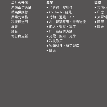
晶片戰升溫
產業
區域
未來車供應鏈
●
半導體．零組件
●
東南
蘋果供應鏈
●
CarTech．綠能
●
印度
產業九宮格
●
行動．通訊．XR
●
東亞/
科技椽送門
●
AI．智慧應用．電商物流
●
國際
展會
●
航太．衛星．軍工
●
圖表
影音
●
IT．系統供應鏈
修訂與更新
●
光電．顯示．光學
●
科技政策
●
物聯科技．智慧製造
●
圖表