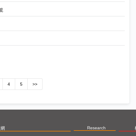
載
4
5
>>
Research
技網