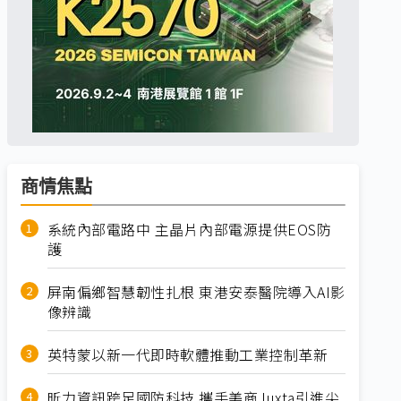
商情焦點
系統內部電路中 主晶片內部電源提供EOS防
護
屏南偏鄉智慧韌性扎根 東港安泰醫院導入AI影
像辨識
英特蒙以新一代即時軟體推動工業控制革新
昕力資訊跨足國防科技 攜手美商Juxta引進尖