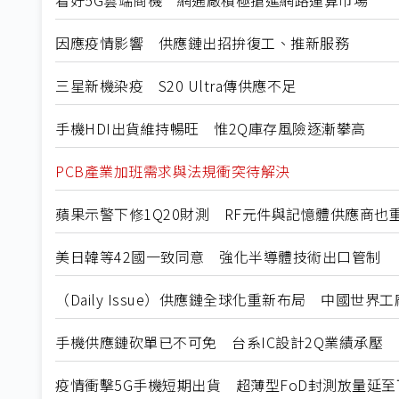
因應疫情影響 供應鏈出招拚復工、推新服務
三星新機染疫 S20 Ultra傳供應不足
手機HDI出貨維持暢旺 惟2Q庫存風險逐漸攀高
PCB產業加班需求與法規衝突待解決
蘋果示警下修1Q20財測 RF元件與記憶體供應商也
美日韓等42國一致同意 強化半導體技術出口管制
（Daily Issue）供應鏈全球化重新布局 中國世界
手機供應鏈砍單已不可免 台系IC設計2Q業績承壓
疫情衝擊5G手機短期出貨 超薄型FoD封測放量延至