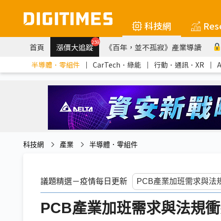
科技網
Res
259
首頁
漲價大追蹤
《百年，並不孤寂》產業導讀
半導體．零組件
｜
CarTech．綠能
｜
行動．通訊．XR
｜
科技網
產業
半導體．零組件
議題精選－疫情每日更新
PCB產業加班需求與法規