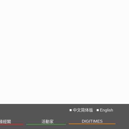
■
中文简体版
■
English
DIGITIMES
椽經閣
活動家