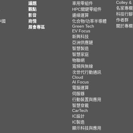
Colley &
議題
車用零組件
名家專欄
亞
觀點
HPC關鍵零組件
科技行腳
影音
邊緣運算
作者群
中國
商情
化合物/功率半導體
關於專欄
Green Tech
展會專區
EV Focus
新興科技
亞洲供應鏈
智慧製造
智慧家庭
物聯網
寬頻與無線
次世代行動通訊
Cloud
AI Focus
電腦運算
伺服器
行動裝置與應用
智慧穿戴
CarTech
IC設計
IC製造
顯示科技與應用