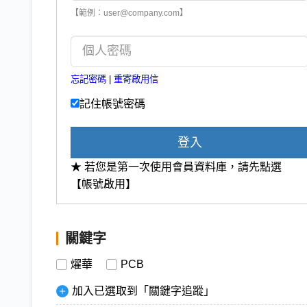
【範例：user@company.com】
忘記密碼
|
重寄啟用信
記住帳號密碼
登入
★ 若您是第一次使用會員資料庫，請先點選
【帳號啟用】
關鍵字
燿華
PCB
加入已選取到「關鍵字追蹤」