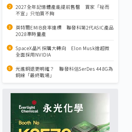
2027全年記憶體產能提前售罄 買家「祕而
不宣」只怕買不夠
英特爾EMIB良率達標 聯發科第2代ASIC產品
2028準時量產
SpaceX晶片採購大轉向 Elon Musk捨超微
全面採用NVIDIA
光進銅退更明確？ 聯發科估SerDes 448G為
銅線「最終戰場」