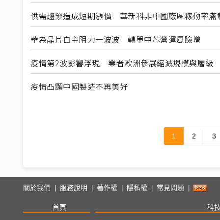
供需趨緊造成短期漲價 華新科非中國廠區稼動率滿
華為晶片自主阻力一波波 轉單中芯營運風險增
疫情第2波影響浮現 業者歐洲參展縮減規模與層級
疫情凸顯中國製造不再美好
1
2
3
關於我們
服務說明
著作權
隱私權
常見問題
|
|
|
|
|
首頁
科