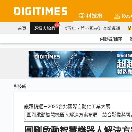
科技網
Res
257
首頁
漲價大追蹤
《百年，並不孤寂》產業導讀
伺服器/儲存
｜
科技網
議題精選－2025台北國際自動化工業大展
圓剛啟動智慧機器人解決方