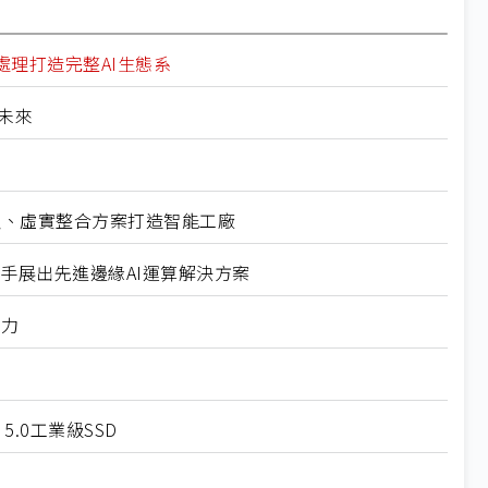
理打造完整AI生態系
造未來
器人、虛實整合方案打造智能工廠
展攜手展出先進邊緣AI運算解決方案
魅力
 5.0工業級SSD