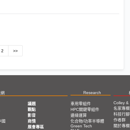
2
>>
Research
技網
Colley &
議題
車用零組件
名家專欄
亞
觀點
HPC關鍵零組件
科技行腳
影音
邊緣運算
作者群
中國
商情
化合物/功率半導體
關於專欄
Green Tech
展會專區