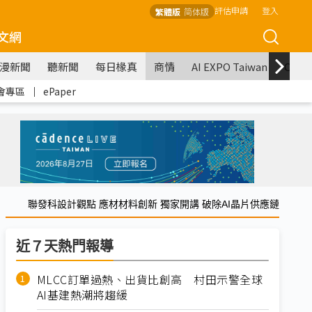
評估申請
登入
繁體版
简体版
文網
漫新聞
聽新聞
每日椽真
商情
AI EXPO Taiwan
COM
會專區
｜
ePaper
聯發科設計觀點 應材材料創新 獨家開講 破除AI晶片供應鏈
近７天熱門報導
MLCC訂單過熱、出貨比創高 村田示警全球
AI基建熱潮將趨緩