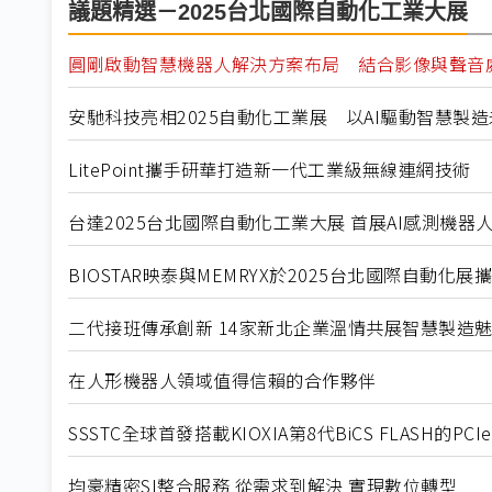
議題精選－2025台北國際自動化工業大展
圓剛啟動智慧機器人解決方案布局 結合影像與聲音處
安馳科技亮相2025自動化工業展 以AI驅動智慧製
LitePoint攜手研華打造新一代工業級無線連網技術
台達2025台北國際自動化工業大展 首展AI感測機
BIOSTAR映泰與MEMRYX於2025台北國際自動化
二代接班傳承創新 14家新北企業溫情共展智慧製造
在人形機器人領域值得信賴的合作夥伴
SSSTC全球首發搭載KIOXIA第8代BiCS FLASH的PCIe
均豪精密SI整合服務 從需求到解決 實現數位轉型