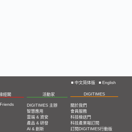
■
中文简体版
■
English
DIGITIMES
椽經閣
活動家
 Friends
DIGITIMES 主辦
關於我們
智慧應用
會員服務
雲端 & 資安
科技椽送門
產品 & 研發
科技產業報訂閱
AI & 創新
訂閱DIGITIMES行動版