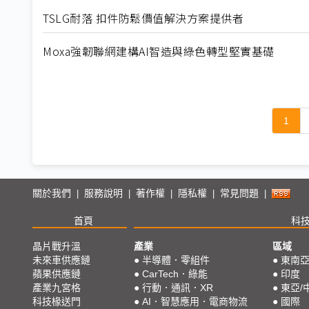
TSLG耐落 扣件防鬆價值解決方案提供者
Moxa強韌聯網建構AI智造與綠色轉型堅實基礎
1
關於我們
服務說明
著作權
隱私權
常見問題
|
|
|
|
|
首頁
科
晶片戰升溫
產業
區域
未來車供應鏈
●
半導體．零組件
●
東南
蘋果供應鏈
●
CarTech．綠能
●
印度
產業九宮格
●
行動．通訊．XR
●
東亞/
科技椽送門
●
AI．智慧應用．電商物流
●
國際