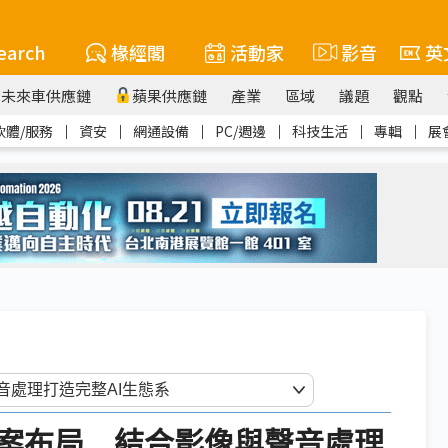
earch
椽經閣
活動家
影音
英
未來車供應鏈
蘋果供應鏈
產業
區域
議題
觀點
軟體/服務
｜
資安
｜
網通設備
｜
PC/週邊
｜
科技生活
｜
專輯
｜
展
案布局 結合影像與聲音處理