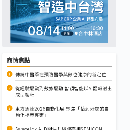
商情焦點
傳統中醫藥在預防醫學與數位健康的新定位
從經驗驅動到數據驅動 智穎智能以AI翻轉射出
成型製程
東方馬達2026自動化展 聚焦「恰到好處的自
動化提案專家」
Swagelok ALD閥件升級版亮相SEMICON