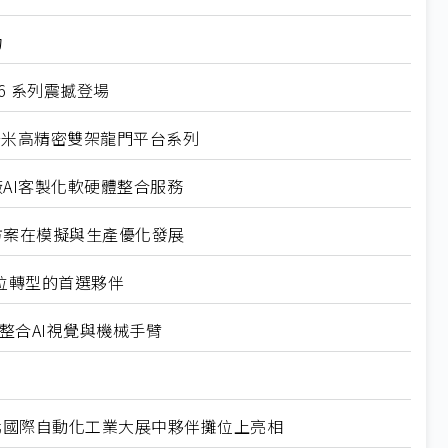
力
6 系列震撼登場
奈米高精密雙架龍門平台系列
廠AI客製化軟硬體整合服務
解決方案在模擬與生產優化發展
數位轉型的首選夥伴
聯網整合AI視覺與機械手臂
台北國際自動化工業大展中夥伴攤位上亮相