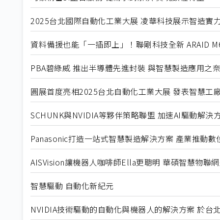
2025台北國際自動化工業大展 凌華科技展示智造實
資料備援也能「一插即上」！聯剛科技全新 ARAID M
PBA碧綠威 推出半導體先進封裝 與智慧製造應用之
圓展首度亮相2025台北自動化工業大展 發表智慧工
SCHUNK與NVIDIA等夥伴策略聯盟 加速AI驅動
Panasonic打造一站式智慧製造解決方案 產業推動
AISVision讓機器人咖啡師Ella更聰明 華碩智慧物
智慧驅動 自動化新紀元
NVIDIA技術驅動的自動化與機器人的解決方案 於