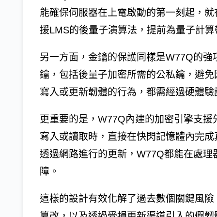
能確保伺服器在上電啟動的第一刻起，就
援LMS的後量子演算法，提前為量子計
另一方面，金鑰的保護同樣是W77Q的
鑰，包括後量子加密所需的公私鑰，避免
寫入或更新韌體的行為，都需經過硬體驗
更重要的是，W77Q內建的加密引擎支
寫入或讀取時，直接在快閃記憶體內完成
透過網路進行的更新，W77Q都能在處
障。
這樣的設計有效化解了過去數個關鍵風險
篡改，以及透過受損更新渠道引入的假韌