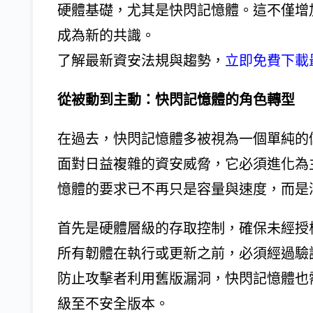
硬體基礎，尤其是快閃記憶體。這不僅增
成為新的共識。
了解最新資安法規與趨勢，
立即免費下載
從被動到主動：快閃記憶體的角色轉型
在過去，快閃記憶體多被視為一個單純的
面對日益複雜的資安威脅，它必須進化為
憶體的要求已不再只是容量與速度，而是
首先是硬體層級的存取控制，確保未經授
所有韌體在執行或更新之前，必須經過驗
防止攻擊者利用舊版漏洞，快閃記憶體也
級至不安全版本。