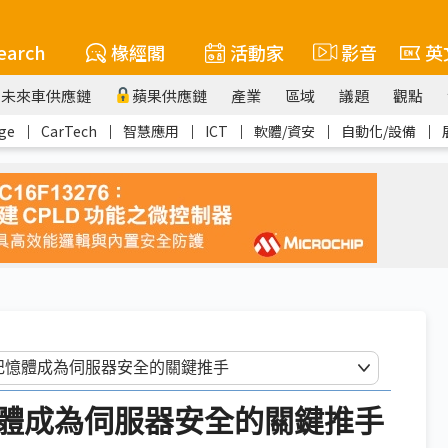
earch
椽經閣
活動家
影音
英
未來車供應鏈
蘋果供應鏈
產業
區域
議題
觀點
ge
｜
CarTech
｜
智慧應用
｜
ICT
｜
軟體/資安
｜
自動化/設備
｜
體成為伺服器安全的關鍵推手