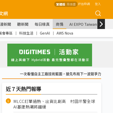
評估申請
登入
繁體版
简体版
文網
漫新聞
聽新聞
每日椽真
商情
AI EXPO Taiwan
COM
展會專區
｜
科技生活
｜
GenAI
｜
AWS Nova
一次看懂自主工廠技術藍圖，搶先布局下一波競爭力
近７天熱門報導
MLCC訂單過熱、出貨比創高 村田示警全球
AI基建熱潮將趨緩