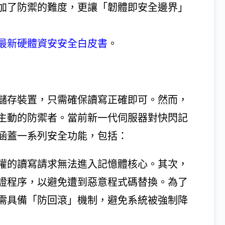
加了防禦的難度，更讓「韌體即安全邊界」
最新硬體資安安全白皮書
。
儲存裝置，只需確保讀寫正確即可。然而，
主動的防禦者。當前新一代伺服器對快閃記
涵蓋一系列安全功能，包括：
權的讀寫請求無法進入記憶體核心。其次，
證程序，以避免遭到惡意程式碼替換。為了
需具備「防回滾」機制，避免系統被強制降