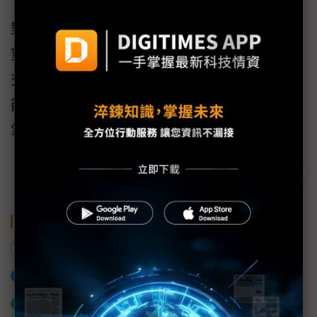
對於正面臨缺工壓力、評估導入自動化，或希
望提升產線效率的企業而言，將是一次難得的
交流機會。由於現場席位有限，主辦單位也呼
籲有興趣的業界先進把握機會儘速報名，共同
掌握智慧製造新趨勢。立即報名請上
網站
。
關鍵字
機器手臂
AI
製造業
加入已選取到「關鍵字追蹤」
什麼是「關鍵字追蹤」