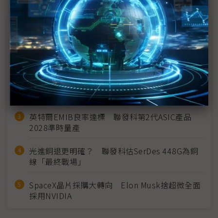
近７天熱門報導
MLCC訂單過熱、出貨比創高 村田示警全球AI基
建熱潮將趨緩
2027全年記憶體產能提前售罄 買家「祕而不
宣」只怕買不夠
英特爾EMIB良率達標 聯發科第2代ASIC產品
2028準時量產
光進銅退更明確？ 聯發科估SerDes 448G為銅
線「最終戰場」
SpaceX晶片採購大轉向 Elon Musk捨超微全面
採用NVIDIA