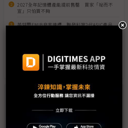
2027全年記憶體產能提前售罄 買家「祕而不
宣」只怕買不夠
英特爾EMIB良率達標 聯發科第2代ASIC產品
2028準時量產
光進銅退更明確？ 聯發科估SerDes 448G為銅
線「最終戰場」
SpaceX晶片採購大轉向 Elon Musk捨超微全面
採用NVIDIA