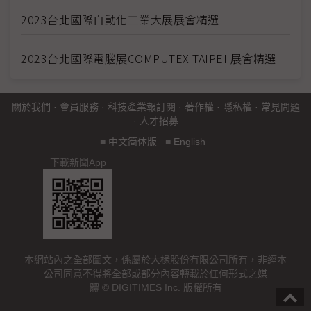
2023台北國際自動化工業大展展會精選
2023台北國際電腦展COMPUTEX TAIPEI 展會精選
關於我們
·
會員服務
·
科技產業報訂閱
·
著作權
·
隱私權
·
常見問題
·
人才招募
■
中文简体版
■
English
下載新聞App
本網站內之全部圖文，係屬於大椽股份有限公司所有，非經本
公司同意不得將全部或部分內容轉載於任何形式之媒
體 © DIGITIMES Inc. 版權所有