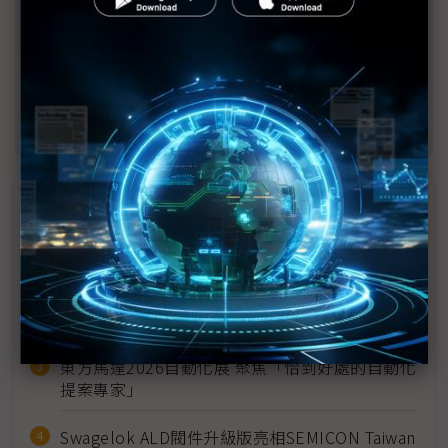
商情焦點
傳統中醫藥在預防醫學與數位健康的新定位
從經驗驅動到數據驅動 智穎智能以AI翻轉射出成
型製程
東方馬達2026自動化展 聚焦「恰到好處的自動化
提案專家」
Swagelok ALD閥件升級版亮相SEMICON Taiwan