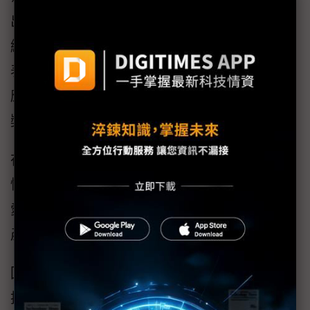
出卓越貢獻的先進企業，本屆峰會現場，將繼
續評選出存儲產業各細分領域優秀公司並加以
表彰，獎項囊括五大類別：產業貢獻獎、終端
應用獎、解決方案獎、技術創新獎、市場服務
獎。
在頒布五大獎項的同時，本屆峰會，深圳市記
憶體行業協會將聯合北京大學積體電路學院、
愛集微（上海）科技有限公司，重磅發布存儲
產業榜單，敬請期待。
回顧GMIF2024峰會，經過激烈角逐，美光科
技、西部資料、Solidigm、長江存儲、長鑫存