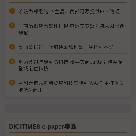
系統內部電路中 主晶片內部電源提供EOS防護
屏南偏鄉智慧韌性扎根 東港安泰醫院導入AI影像
辨識
英特蒙以新一代即時軟體推動工業控制革新
昕力資訊跨足國防科技 攜手美商Juxta引進尖端
全域定位科技
台科大育成新創虎智科技亮相AI WAVE 主打企業
地端AI商用
DIGITIMES e-paper專區