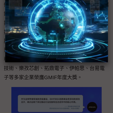
儲、兆易創新、英特爾、Arm、瑞芯微、紫光展
銳、全志科技、矽力傑、勝宏科技、慧榮科
技、佰維存儲、中科飛測、銓興科技、聯芸科
技、嘉合勁威、金勝電子、和美精藝、同方電
腦、微步資訊、六聯智慧、和研科技、觸點智
慧、歐康諾電子、英韌科技、態坦測試、芯睿
科技、源微創新、康芯威、立可自動化、邁為
技術、樂孜芯創、拓鼎電子、伊帕思、台易電
子等多家企業榮膺GMIF年度大獎。