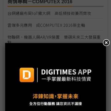
商情專輯－COMPUTEX 2016
台網通廠布局IoT撒大網 高低頻技術兼而齊攻
雲端多元應用 成COMPUTEX 2016新主軸
物聯網、機器人與AR/VR裝置 華碩未來三大發展重
點
COMPUTEX吹起物聯網風潮 產業鏈火力支援
品牌廠採購面板2Q續航力升
敏博發表全新高IOPS、小尺寸SATA模組
技嘉COMPUTEX 2016展示全新主機板及Brix主機
宇帷國際引領發光熱潮 穩站電競產業市場