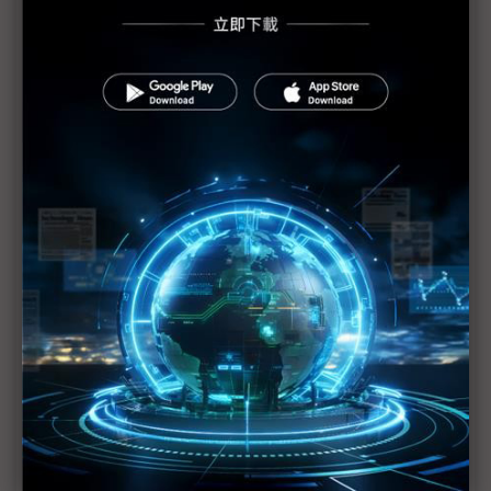
訊舟光輝三十：COMPUTEX強打四大主題
盛達於COMPUTEX 2016展出M2M與4G/LTE革命新技
術
英特爾於COMPUTEX 2016發表五大重點
使用者需求帶動5G發展 物聯網大未來成型
Conexant強化AudioSmart技術 積極推動創新音訊應
用
雲端串聯IoT與大數據 構築未來應用的孕育溫床
迎合消費者購物習慣 商場紛轉型智慧商圈
擺脫代工循環 大眾電腦穩定掌握應用市場商機
凌華受邀於COMPUTEX展出工業物聯網、媒體伺服器