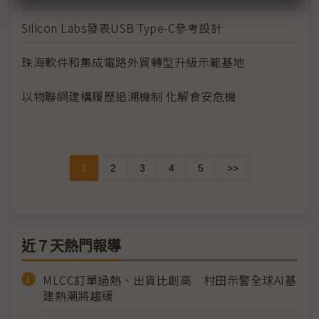
Silicon Labs發表USB Type-C參考設計
珠海軟件和集成電路外貿轉型升級示範基地
以物聯網建構履歷追溯機制 化解食安危機
1
2
3
4
5
>>
近７天熱門報導
MLCC訂單過熱、出貨比創高 村田示警全球AI基
建熱潮將趨緩