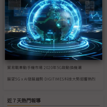
統
5G啟動龐大商機 三大焦點議題觀察2020市場走向
5G引領智慧化趨勢 AIoT生態圈逐漸完善
公有雲AIaaS策略訴求降低AI技術門檻 AutoML、
MarTech及Edge AI趨勢成形
5G與AI帶動需求 半導體技術重要性再次提升
貿易戰牽動手機市場 2020年5G啟動換機潮
展望5G x AI發展趨勢 DIGITIMES科技大勢迴響熱烈
近７天熱門報導