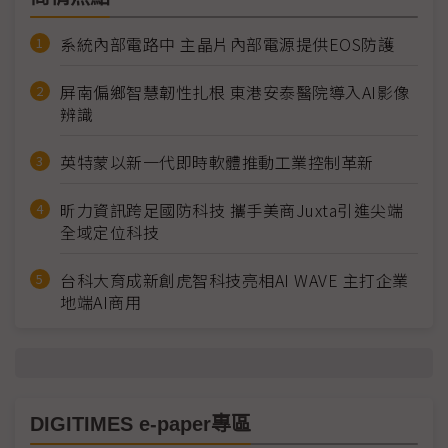
系統內部電路中 主晶片內部電源提供EOS防護
屏南偏鄉智慧韌性扎根 東港安泰醫院導入AI影像
辨識
英特蒙以新一代即時軟體推動工業控制革新
昕力資訊跨足國防科技 攜手美商Juxta引進尖端
全域定位科技
台科大育成新創虎智科技亮相AI WAVE 主打企業
地端AI商用
DIGITIMES e-paper專區