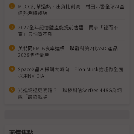
MLCC訂單過熱、出貨比創高 村田示警全球AI基
建熱潮將趨緩
2027全年記憶體產能提前售罄 買家「祕而不
宣」只怕買不夠
英特爾EMIB良率達標 聯發科第2代ASIC產品
2028準時量產
SpaceX晶片採購大轉向 Elon Musk捨超微全面
採用NVIDIA
光進銅退更明確？ 聯發科估SerDes 448G為銅
線「最終戰場」
商情焦點