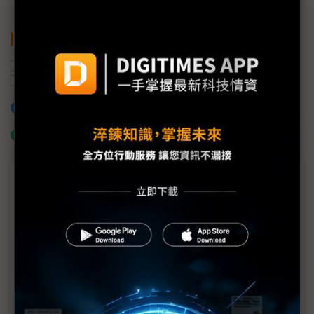
關鍵字
工業物聯網
邊緣運算
智慧音響
AIoT
邊緣AI
加入已選取到「關鍵字追蹤」
什麼是「關鍵字追蹤」
商情專輯－2020科技展望論壇專輯
眺望2020科技趨勢 5G x AI將迎來龐大智慧商機
5G商轉引爆智慧商機 電信商須以全新思維掌握商機
5G引爆智慧商機 電信商轉型勢在必然
鏈結物聯網與AI平台 AWS協助企業快速建構智慧化系