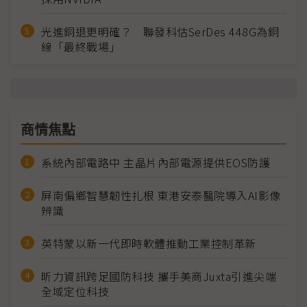
光進銅退更明確？ 聯發科估SerDes 448G為銅
線「最終戰場」
商情焦點
系統內部電路中 主晶片內部電源提供EOS防護
屏南偏鄉智慧韌性扎根 東港安泰醫院導入AI影像
辨識
英特蒙以新一代即時軟體推動工業控制革新
昕力資訊跨足國防科技 攜手美商Juxta引進尖端
全域定位科技