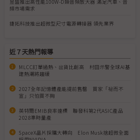
昱盛推出高性能100W-D類音頻放大器 滿足汽車、音
頻市場需求
捷拓科技推出超微型尺寸電源轉接器 領先業界
近７天熱門報導
MLCC訂單過熱、出貨比創高 村田示警全球AI基
建熱潮將趨緩
2027全年記憶體產能提前售罄 買家「祕而不
宣」只怕買不夠
英特爾EMIB良率達標 聯發科第2代ASIC產品
2028準時量產
SpaceX晶片採購大轉向 Elon Musk捨超微全面
採用NVIDIA