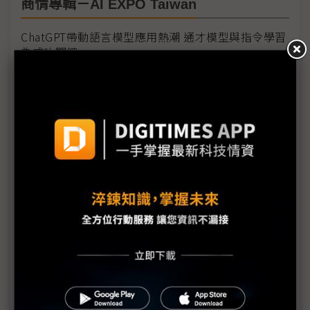
商情專輯－AI EXPO Taiwan
ChatGPT帶動語言模型應用熱潮 通才模型與指令學習
為成功關鍵
ChatGPT引領生成式AI蓬勃發展 成為2023年AI技術關
鍵趨勢
AI落地有助提升整體醫療品質 台廠多聚焦醫療輔助應
用方案
AI EXPO Taiwan 2023 賦能AI迭代 搶佔產業制高點
培養人才建構完善環境 探索無限可能的台灣AI未來
掌握AI新趨勢脈 迎向未來黃金商機
迎向AI產業化浪潮 資安與資料運用成為當前兩大課題