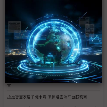
用AI為製造業賦能 集眾人之智走向智造新世代
全達國際攜手合作夥伴共同發表全球首台互動NFT智
販機
友達數位科技攜手微軟Azure 加速製造業數位轉型效
率
Edge AI邊緣運算為工控儲存加值 AI EXPO宜鼎一展
AI技術能量
所羅門META-aivi穿戴式AI智能解決方案 提升虛實整合
應用
艾訊參加2022 Taiwan AI EXPO帶領製造業走進AI殿
堂
搶進智慧家居千億市場 須慎選雲端平台服務商