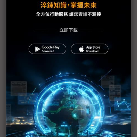
凱諾科技展出打造半導體晶圓及EUV光罩自動化最佳
方案
創新技術結合獨家服務機制 亞智科技助客戶順利導入
FOPLP創新技術
錼創展出各種MicroLED顯示器解決方案 搭配展場藝
術設計 帶來沈浸感的科技之旅
Lam Research科林研發CEO現身SEMICON Taiwan
2023
梭特科技混合鍵合設備為異質整合晶片開發提供助力
1
2
>>