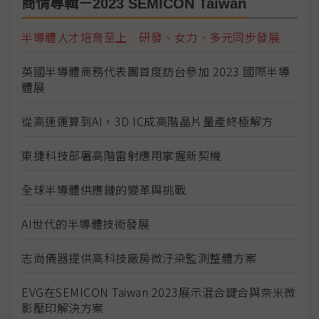
商情專輯－2023 SEMICON Taiwan
半導體人才培育至上 研發、女力、多元同步發展
英國半導體商務代表團首度訪台參加 2023 國際半導
體展
從高速運算到AI，3D IC成高階晶片量產終極解方
東捷科技部署高階雷射應用掌握新契機
全球半導體供應鏈的變革與挑戰
AI世代的半導體技術發展
志尚儀器提供高科技廠房微汙染監測整體方案
EVG在SEMICON Taiwan 2023展示混合鍵合與奈米微
影壓印解決方案