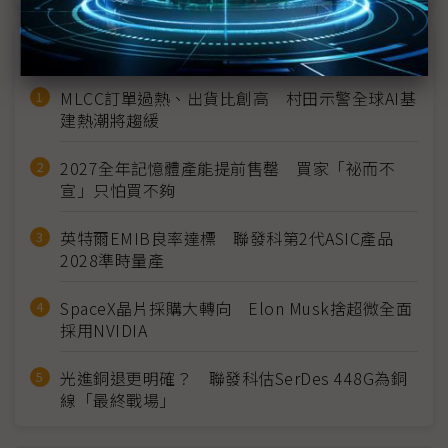
近７天熱門報導
MLCC訂單過熱、出貨比創高 村田示警全球AI基
建熱潮將趨緩
2027全年記憶體產能提前售罄 買家「祕而不
宣」只怕買不夠
英特爾EMIB良率達標 聯發科第2代ASIC產品
2028準時量產
SpaceX晶片採購大轉向 Elon Musk捨超微全面
採用NVIDIA
光進銅退更明確？ 聯發科估SerDes 448G為銅
線「最終戰場」