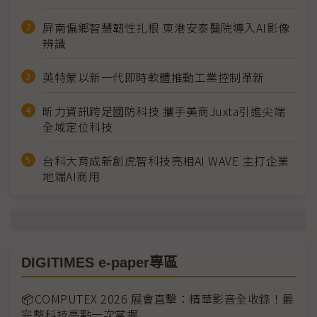
屏南偏鄉智慧韌性扎根 東港安泰醫院導入AI影像
辨識
英特蒙以新一代即時軟體推動工業控制革新
昕力資訊跨足國防科技 攜手美商Juxta引進尖端
全域定位科技
台科大育成新創虎智科技亮相AI WAVE 主打企業
地端AI商用
DIGITIMES e-paper專區
📦COMPUTEX 2026 展會直擊：精華影音全收錄！最
完整科技亮點一次掌握