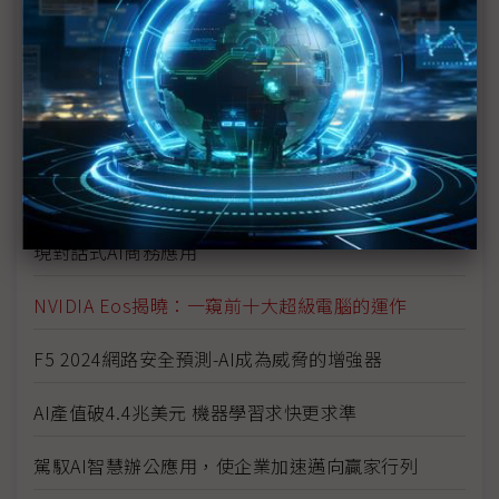
TCO立下新基準
AWS與Anthropic深入合作Amazon Bedrock再添
Claude 3模型
黃仁勳將在GTC 2024 揭曉加速運算、生成式AI和機
器人技術的最新突破
Microsoft Copilot Studio結合低程式碼平台 加速實
現對話式AI商務應用
NVIDIA Eos揭曉：一窺前十大超級電腦的運作
F5 2024網路安全預測-AI成為威脅的增強器
AI產值破4.4兆美元 機器學習求快更求準
駕馭AI智慧辦公應用，使企業加速邁向贏家行列