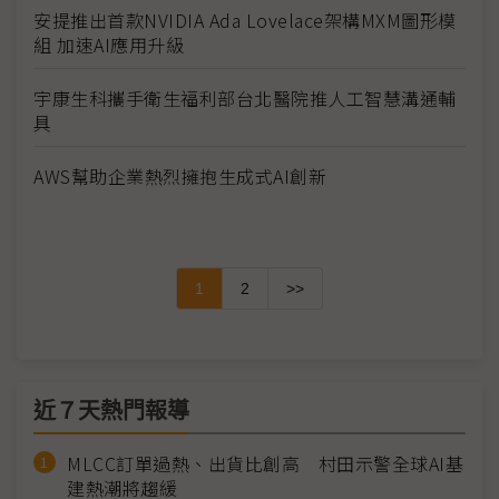
安提推出首款NVIDIA Ada Lovelace架構MXM圖形模
組 加速AI應用升級
宇康生科攜手衛生福利部台北醫院推人工智慧溝通輔
具
AWS幫助企業熱烈擁抱生成式AI創新
1
2
>>
近７天熱門報導
MLCC訂單過熱、出貨比創高 村田示警全球AI基
建熱潮將趨緩