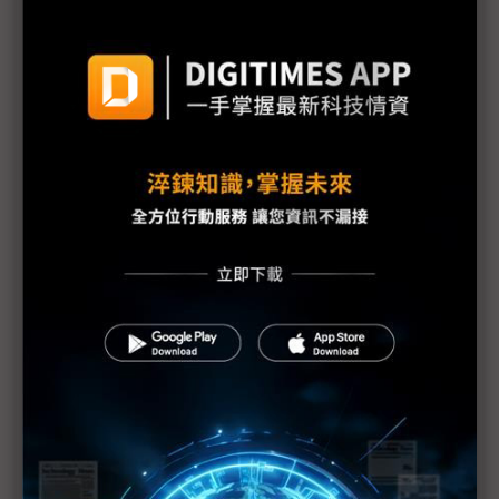
AI EXPO Taiwan 2024齊聚產官學領袖制高視野 搶
佔AI新經濟時代先機
NTT DATA攜手吉嘉電子 升級MES系統 迎接智造新時
代
戴爾科技集團助企業打造具全新AI體驗的現代化工作
環境
台灣科技助樟宜機場打造高效室內定位服務
評測制霸的生成式AI模型Claude 3 Family AWS率先
解鎖
Anthropic Claude 3 Sonnet登陸 Amazon Bedrock
加速AI再進化!
英飛凌推出高密度電源模組 為AI資料中心的效能和