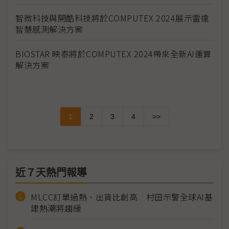
智微科技與開酷科技將於COMPUTEX 2024展示雷達
智慧感測解決方案
BIOSTAR 映泰將於COMPUTEX 2024帶來全新AI運算
解決方案
1
2
3
4
>>
近７天熱門報導
MLCC訂單過熱、出貨比創高 村田示警全球AI基
建熱潮將趨緩