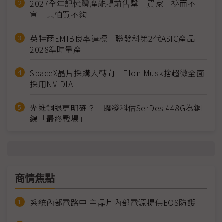
2027全年記憶體產能提前售罄 買家「祕而不
宣」只怕買不夠
英特爾EMIB良率達標 聯發科第2代ASIC產品
2028準時量產
SpaceX晶片採購大轉向 Elon Musk捨超微全面
採用NVIDIA
光進銅退更明確？ 聯發科估SerDes 448G為銅
線「最終戰場」
商情焦點
系統內部電路中 主晶片內部電源提供EOS防護