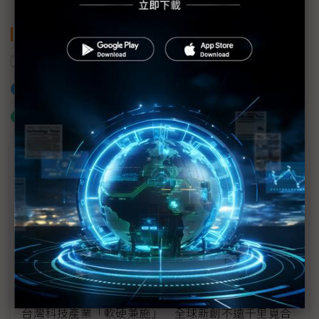
關鍵字
聊天機器人
ChatGPT
AI
生成式AI
加入已選取到「關鍵字追蹤」
什麼是「關鍵字追蹤」
商情專輯－COMPUTEX 2024
NXP攜手系夥伴打造Brighter Together願景 探索與AI
共存未來生活商機
COMPUTEX 2024圓滿落幕 躍升為全球AI科技核心
上榜NVIDIA台廠供應鏈 IPC點亮邊緣AI商機
台灣科技產業「軟硬兼施」 全球新創不遠千里覓合