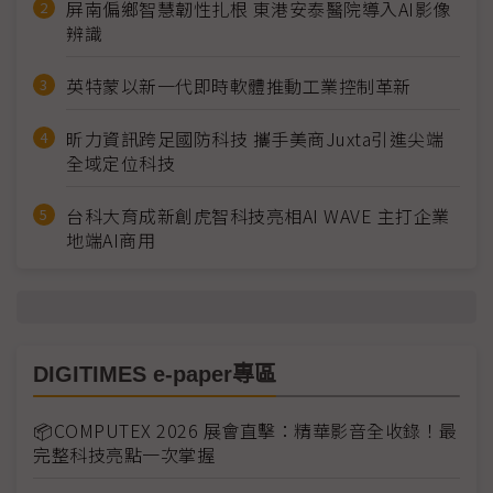
屏南偏鄉智慧韌性扎根 東港安泰醫院導入AI影像
辨識
英特蒙以新一代即時軟體推動工業控制革新
昕力資訊跨足國防科技 攜手美商Juxta引進尖端
全域定位科技
台科大育成新創虎智科技亮相AI WAVE 主打企業
地端AI商用
DIGITIMES e-paper專區
📦COMPUTEX 2026 展會直擊：精華影音全收錄！最
完整科技亮點一次掌握