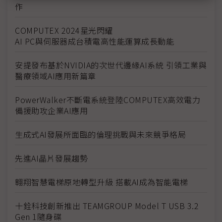
作
COMPUTEX 2024星光閃耀
AI PC與伺服器成台積電高性能運算成長動能
安提發布基於NVIDIA的次世代邊緣AI系統 引領工業與
醫療領域AI應用新篇章
PowerWalker不斷電系統登陸COMPUTEX高效電力
備援助攻企業AI應用
生成式AI發展所面臨的倫理挑戰與未來競爭格局
先進AI晶片發展趨勢
翱翔智慧電梯原地轉型升級 搭載AI成為智能電梯
十銓科技創新推出 TEAMGROUP Model T USB 3.2
Gen 1隨身碟