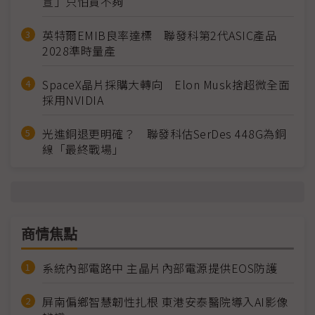
宣」只怕買不夠
英特爾EMIB良率達標 聯發科第2代ASIC產品
2028準時量產
SpaceX晶片採購大轉向 Elon Musk捨超微全面
採用NVIDIA
光進銅退更明確？ 聯發科估SerDes 448G為銅
線「最終戰場」
商情焦點
系統內部電路中 主晶片內部電源提供EOS防護
屏南偏鄉智慧韌性扎根 東港安泰醫院導入AI影像