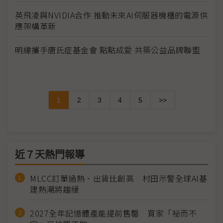
英飛凌與NVIDIA合作 推動未來AI伺服器機櫃的電源供
應架構革新
明緯攜手唐氏症基金會 點點成愛 共築公益品牌聯盟
1
2
3
4
5
>>
近７天熱門報導
MLCC訂單過熱、出貨比創高 村田示警全球AI基
建熱潮將趨緩
2027全年記憶體產能提前售罄 買家「祕而不