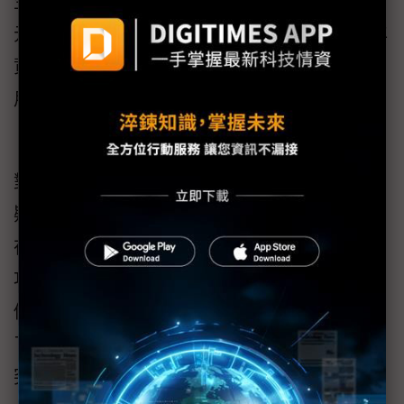
生成式AI更具可負擔性，晶片成本低於50美
元，模組低於150美元，一次投資即可省下10年
資料中心運行成本，有效降低昂貴的AI運算費
用。他相信這項 裝置端生成式AI方案將成為
「極受歡迎的產品」。
對於市場的疑慮，金坦言這並非首次遭遇質
疑，回憶起當初發表
DX-M1
時，許多人不相信
在低功耗下仍能達到高效能運算，但DEEPX成
功證明了可行性。他充滿信心地表示：「當我
們宣布DX-M1時，沒有人相信，但我們做到
了。我們證明了它的能力。現在，我們將再次
突破。」