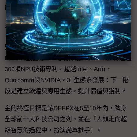
躋身全球科技前十
金錄元以自己敬佩的「搖滾明星」黃仁勳
（Jensen Huang）所提的晶片公司成長階段為
藍圖，期望達成：1. 低成本與高可用性：
DEEPX已達成。2. 專利保護：DEEPX擁有超過
300項NPU技術專利，超越Intel、Arm、
Qualcomm與NVIDIA。3. 生態系發展：下一階
段是建立軟體與應用生態，提升價值與獲利。
金的終極目標是讓DEEPX在5至10年內，躋身
全球前十大科技公司之列，並在「人類走向超
級智慧的過程中，扮演變革推手」。