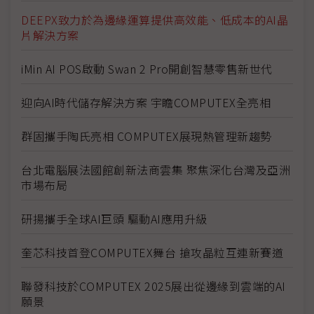
DEEPX致力於為邊緣運算提供高效能、低成本的AI晶
片解決方案
iMin AI POS啟動 Swan 2 Pro開創智慧零售新世代
迎向AI時代儲存解決方案 宇瞻COMPUTEX全亮相
群固攜手陶氏亮相 COMPUTEX展現熱管理新趨勢
台北電腦展法國館創新法商雲集 聚焦深化台灣及亞洲
市場布局
研揚攜手全球AI巨頭 驅動AI應用升級
奎芯科技首登COMPUTEX舞台 搶攻晶粒互連新賽道
聯發科技於COMPUTEX 2025展出從邊緣到雲端的AI
願景