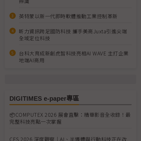
辨識
英特蒙以新一代即時軟體推動工業控制革新
昕力資訊跨足國防科技 攜手美商Juxta引進尖端
全域定位科技
台科大育成新創虎智科技亮相AI WAVE 主打企業
地端AI商用
DIGITIMES e-paper專區
📦COMPUTEX 2026 展會直擊：精華影音全收錄！最
完整科技亮點一次掌握
CES 2026 深度觀察｜AI、半導體與行動科技正在改