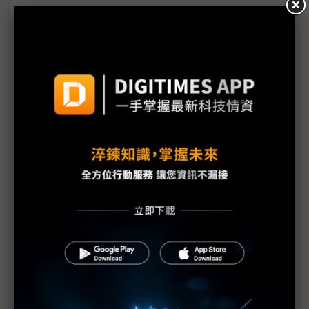
安馳科技亮相2025自動化工業展 以AI驅動智慧製造
未來
LitePoint攜手研華打造新一代工業級無線連網技術
台達2025台北國際自動化工業大展 首展AI感測機器
人、虛實整合方案打造智能工廠
BIOSTAR映泰與MEMRYX於2025台北國際自動化展攜
手展出先進邊緣AI運算解決方案
二代接班傳承創新 14家新北企業溫情共展智慧製造魅
力
在人形機器人領域值得信賴的合作夥伴
SSSTC全球首發搭載KIOXIA第8代BiCS FLASH的PCIe
5.0工業級SSD