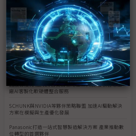
均豪精密SI整合服務 從需求到解決 實現數位轉型
2025台北國際自動化工業大展 凌華科技展示智造實
力
資料備援也能「一插即上」！聯剛科技全新 ARAID
M6 系列震撼登場
PBA碧綠威 推出半導體先進封裝 與智慧製造應用之奈
米高精密雙架龍門平台系列
圓展首度亮相2025台北自動化工業大展 發表智慧工
廠AI客製化軟硬體整合服務
SCHUNK與NVIDIA等夥伴策略聯盟 加速AI驅動解決
方案在模擬與生產優化發展
Panasonic打造一站式智慧製造解決方案 產業推動數
位轉型的首選夥伴