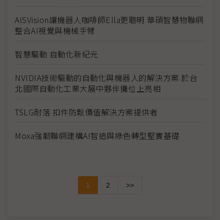
AISVision讓機器人咖啡師Ella更聰明 華碩智慧物聯網
整合AI視覺與機械手臂
智慧驅動 自動化新紀元
NVIDIA技術驅動的自動化與機器人的解決方案 於台
北國際自動化工業大展中夥伴攤位上亮相
TSLG耐落 扣件防鬆價值解決方案提供者
Moxa強韌聯網建構AI智造與綠色轉型堅實基礎
1
2
>>