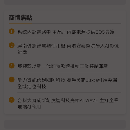
商情焦點
系統內部電路中 主晶片內部電源提供EOS防護
屏南偏鄉智慧韌性扎根 東港安泰醫院導入AI影像
辨識
英特蒙以新一代即時軟體推動工業控制革新
昕力資訊跨足國防科技 攜手美商Juxta引進尖端
全域定位科技
台科大育成新創虎智科技亮相AI WAVE 主打企業
地端AI商用