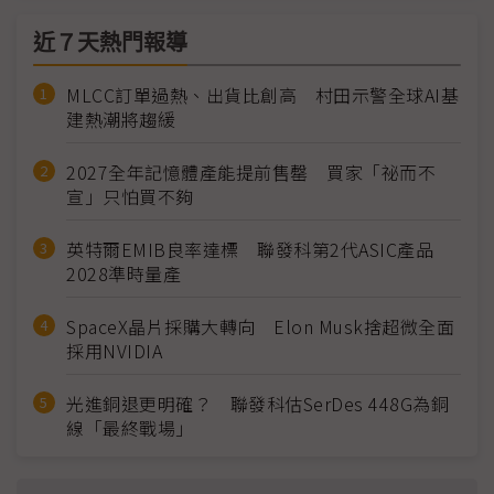
近７天熱門報導
MLCC訂單過熱、出貨比創高 村田示警全球AI基
建熱潮將趨緩
2027全年記憶體產能提前售罄 買家「祕而不
宣」只怕買不夠
英特爾EMIB良率達標 聯發科第2代ASIC產品
2028準時量產
SpaceX晶片採購大轉向 Elon Musk捨超微全面
採用NVIDIA
光進銅退更明確？ 聯發科估SerDes 448G為銅
線「最終戰場」