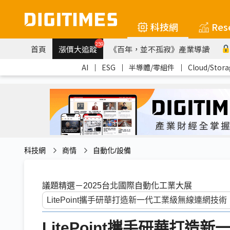
科技網
Res
259
首頁
漲價大追蹤
《百年，並不孤寂》產業導讀
AI
｜
ESG
｜
半導體/零組件
｜
Cloud/Stora
科技網
商情
自動化/設備
議題精選－2025台北國際自動化工業大展
LitePoint攜手研華打