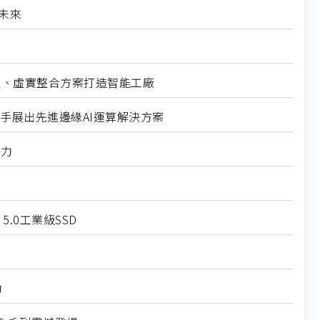
造未來
器人、虛實整合方案打造智能工廠
展攜手展出先進邊緣AI運算解決方案
魅力
 5.0工業級SSD
力