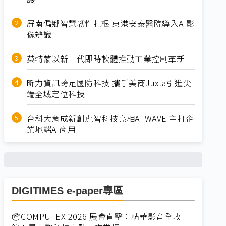
屏南偏鄉智慧韌性扎根 東港安泰醫院導入AI影
像辨識
英特蒙以新一代即時軟體推動工業控制革新
昕力資訊跨足國防科技 攜手美商Juxta引進尖
端全域定位科技
台科大育成新創虎智科技亮相AI WAVE 主打企
業地端AI商用
DIGITIMES e-paper專區
📦COMPUTEX 2026 展會直擊：精華影音全收