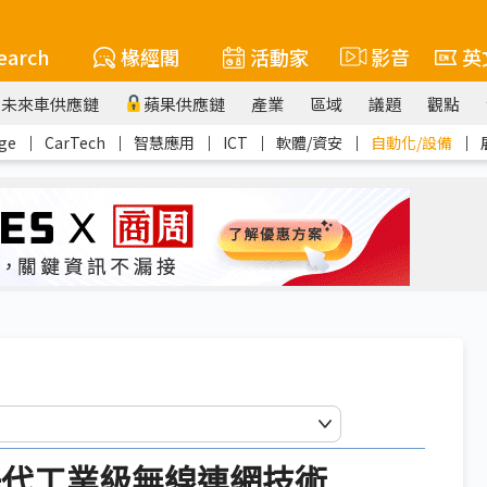
earch
椽經閣
活動家
影音
英
未來車供應鏈
蘋果供應鏈
產業
區域
議題
觀點
ge
｜
CarTech
｜
智慧應用
｜
ICT
｜
軟體/資安
｜
自動化/設備
｜
造新一代工業級無線連網技術