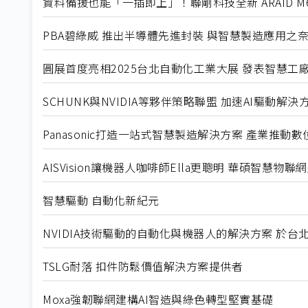
資料備援也能「一插即上」！聯剛科技全新 ARAID M
PBA碧綠威 推出半導體先進封裝 與智慧製造應用之
圓展首度亮相2025台北自動化工業大展 發表智慧工
SCHUNK與NVIDIA等夥伴策略聯盟 加速AI驅動
Panasonic打造一站式智慧製造解決方案 產業推動
AISVision讓機器人咖啡師Ella更聰明 華碩智慧物
智慧驅動 自動化新紀元
NVIDIA技術驅動的自動化與機器人的解決方案 於
TSLG耐落 扣件防鬆價值解決方案提供者
Moxa強韌聯網建構AI智造與綠色轉型堅實基礎