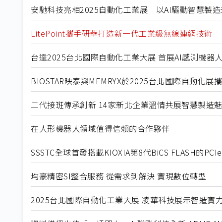
安馳科技亮相2025自動化工業展 以AI驅動智慧製
LitePoint攜手研華打造新一代工業級無線連網技術
台達2025台北國際自動化工業大展 首展AI感測機
BIOSTAR映泰與MEMRYX於2025台北國際自動化
二代接班傳承創新 14家新北企業溫情共展智慧製造
在人形機器人領域值得信賴的合作夥伴
SSSTC全球首發搭載KIOXIA第8代BiCS FLASH的PCIe
均豪精密SI整合服務 從需求到解決 實現數位轉型
2025台北國際自動化工業大展 凌華科技展示智造實