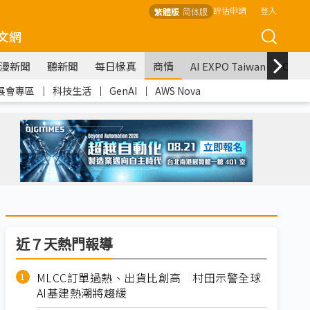
評估申請
登入
繁體版
简体版
文網
漫新聞
聽新聞
每日椽真
商情
AI EXPO Taiwan
COM
展會專區
｜
科技生活
｜
GenAI
｜
AWS Nova
近７天熱門報導
MLCC訂單過熱、出貨比創高 村田示警全球
AI基建熱潮將趨緩