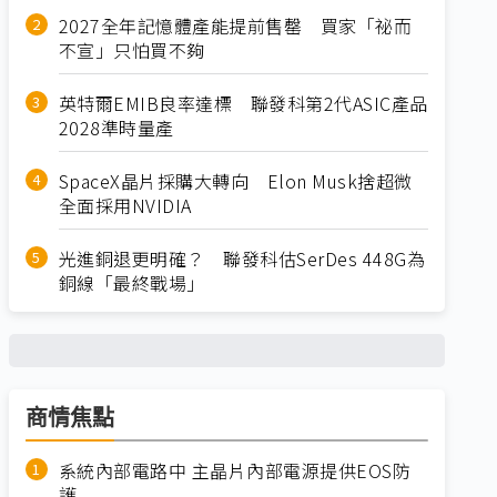
2027全年記憶體產能提前售罄 買家「祕而
不宣」只怕買不夠
英特爾EMIB良率達標 聯發科第2代ASIC產品
2028準時量產
SpaceX晶片採購大轉向 Elon Musk捨超微
全面採用NVIDIA
光進銅退更明確？ 聯發科估SerDes 448G為
銅線「最終戰場」
商情焦點
系統內部電路中 主晶片內部電源提供EOS防
護