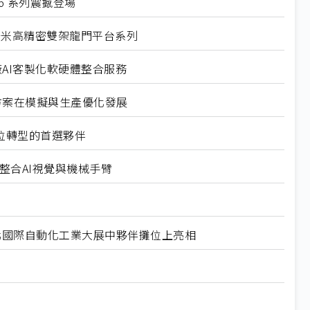
6 系列震撼登場
奈米高精密雙架龍門平台系列
廠AI客製化軟硬體整合服務
解決方案在模擬與生產優化發展
數位轉型的首選夥伴
聯網整合AI視覺與機械手臂
台北國際自動化工業大展中夥伴攤位上亮相